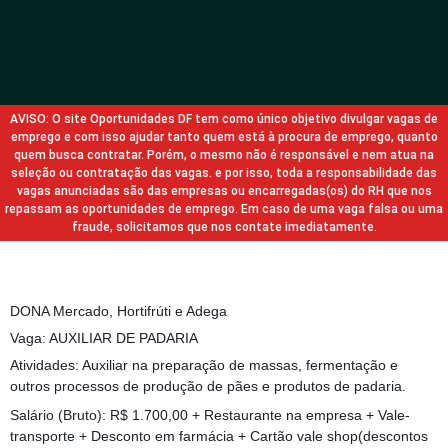
AVISO: O site Oportunidades DF tem como único objetivo divulgar vagas de
emprego e com isso ajudar tanto quem está à procura de emprego, quanto
quem busca contratar. Porém, o mesmo não é responsável e nem atua na
seleção ou contratação das vagas. e por isso, toda a responsabilidade das
vagas anunciadas são das empresas ou encarregadas(os) do RH que nos
repassam as oportunidades de emprego. Em caso de uma vaga falsa ou uma
fraude, solicitamos que nos contate imediatamente.
DONA Mercado, Hortifrúti e Adega
Vaga: AUXILIAR DE PADARIA
Atividades: Auxiliar na preparação de massas, fermentação e
outros processos de produção de pães e produtos de padaria.
Salário (Bruto): R$ 1.700,00 + Restaurante na empresa + Vale-
transporte + Desconto em farmácia + Cartão vale shop(descontos