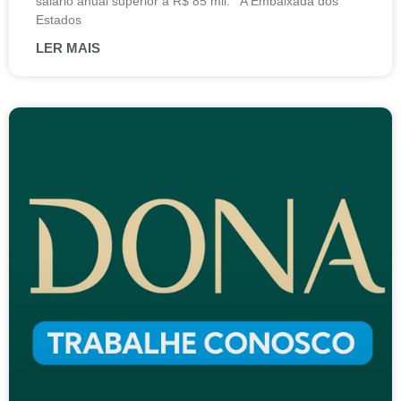
salário anual superior a R$ 85 mil. A Embaixada dos
Estados
LER MAIS