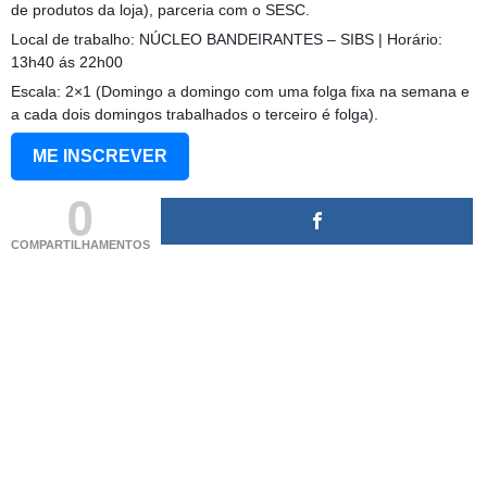
de produtos da loja), parceria com o SESC.
Local de trabalho: NÚCLEO BANDEIRANTES – SIBS | Horário:
13h40 ás 22h00
Escala: 2×1 (Domingo a domingo com uma folga fixa na semana e
a cada dois domingos trabalhados o terceiro é folga).
ME INSCREVER
0
COMPARTILHAMENTOS
(adsbygoogle = window.adsbygoogle || []).push({});
(adsbygoogle = window.adsbygoogle || []).push({});