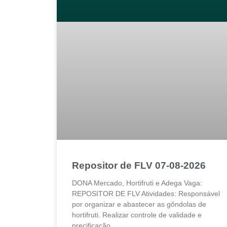
Repositor de FLV 07-08-2026
DONA Mercado, Hortifruti e Adega Vaga:
REPOSITOR DE FLV Atividades: Responsável
por organizar e abastecer as gôndolas de
hortifruti. Realizar controle de validade e
precificação