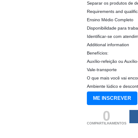
Separar os produtos de dev
Requirements and qualific
Ensino Médio Completo
Disponibilidade para trab
Identificar-se com atendim
Additional information
Benefícios:
Auxílio-refeição ou Auxíli
Vale-transporte
O que mais você vai encon
Ambiente lúdico e descon
ME INSCREVER
0
COMPARTILHAMENTOS
(adsbygoogle = windo
[]).push({});