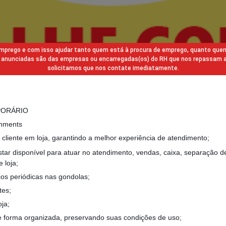
 emprego e com isso ajudar tanto quem está à procura de emprego, quanto que
gas anunciadas são das empresas ou encarregadas(os) do RH que nos repassam 
solicitamos que nos contate imediatamente.
PORÁRIO
gnments
 cliente em loja, garantindo a melhor experiência de atendimento;
ar disponível para atuar no atendimento, vendas, caixa, separação d
 loja;
ços periódicas nas gondolas;
tes;
oja;
 forma organizada, preservando suas condições de uso;