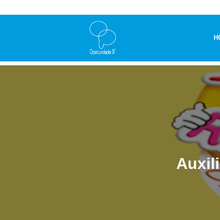
H
Auxil