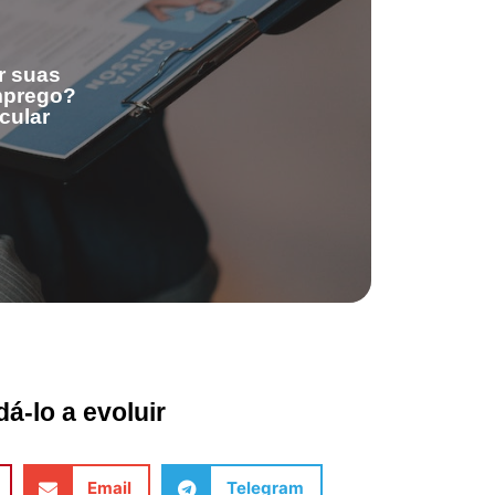
r suas
emprego?
cular
á-lo a evoluir
Email
Telegram