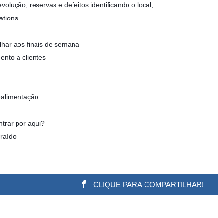
olução, reservas e defeitos identificando o local;
ations
alhar aos finais de semana
ento a clientes
o-alimentação
trar por aqui?
traído
CLIQUE PARA COMPARTILHAR!
w.adsbygoogle || []).push({}); (adsbygoogle = window.a