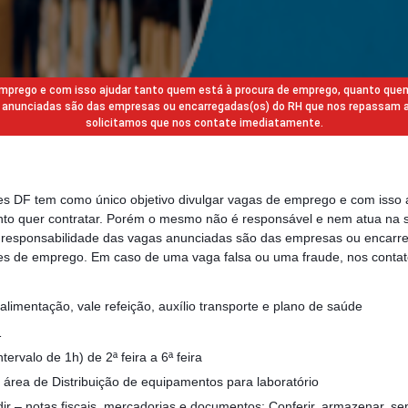
 emprego e com isso ajudar tanto quem está à procura de emprego, quanto que
gas anunciadas são das empresas ou encarregadas(os) do RH que nos repassam 
solicitamos que nos contate imediatamente.
des DF tem como único objetivo divulgar vagas de emprego e com isso 
to quer contratar. Porém o mesmo não é responsável e nem atua na s
a responsabilidade das vagas anunciadas são das empresas ou encarr
s de emprego. Em caso de uma vaga falsa ou uma fraude, nos contat
alimentação, vale refeição, auxílio transporte e plano de saúde
1
tervalo de 1h) de 2ª feira a 6ª feira
área de Distribuição de equipamentos para laboratório
ir – notas fiscais, mercadorias e documentos; Conferir, armazenar, s