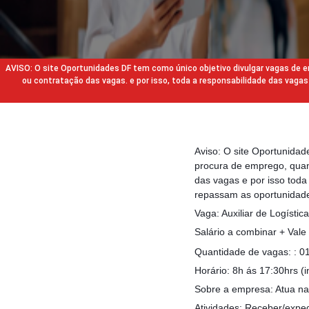
AVISO: O site Oportunidades DF tem como único objetivo divulgar vagas de
ou contratação das vagas. e por isso, toda a responsabilidade das va
Aviso: O site Oportunida
procura de emprego, quan
das vagas e por isso tod
repassam as oportunidade
Vaga: Auxiliar de Logística
Salário a combinar + Vale 
Quantidade de vagas: : 0
Horário: 8h ás 17:30hrs (in
Sobre a empresa: Atua na 
Atividades: Receber/exped