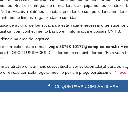
mentos; Realizar entregas de mercadorias e equipamentos, conduzind
 Notas Fiscais, relatórios, minutas, pedidos de compras, lançamento
tantemente limpas, organizadas e supridas.
sca de auxiliar de logística, para esta vaga é necessário ter superio
ística, com conhecimento básico em informática e possuir CNH B.
iência na área de logística
ar currículo para o e-mail:
vaga-86758-10177@compleo.com.br
É im
no site OPORTUNIDADES DF, informe da seguinte forma: “Esta vaga foi 
m“.
 mais atrativo e ficar mais suscecítivel a ser selecionado(a) para as 
ão e revisão curricular agora mesmo por um preço baratissímo –>
wa.l
CLIQUE PARA COMPARTILHAR!
w.adsbygoogle || []).push({}); (adsbygoogle = window.a