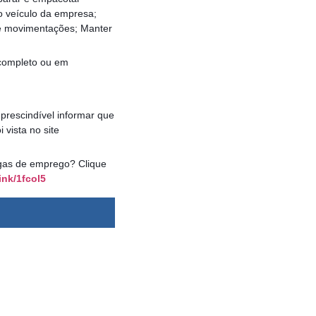
o veículo da empresa;
s e movimentações; Manter
r completo ou em
prescindível informar que
vista no site
vagas de emprego? Clique
ink/1fcol5
dsbygoogle ||