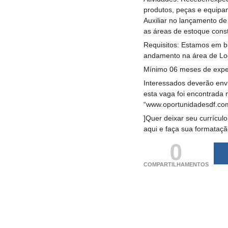
produtos, peças e equipa
Auxiliar no lançamento de
as áreas de estoque cons
Requisitos: Estamos em bu
andamento na área de Log
Mínimo 06 meses de exper
Interessados deverão envi
esta vaga foi encontrada 
“www.oportunidadesdf.co
]Quer deixar seu currículo
aqui e faça sua formataç
0
COMPARTILHAMENTOS
(adsbygoogle = windo
[]).push({});