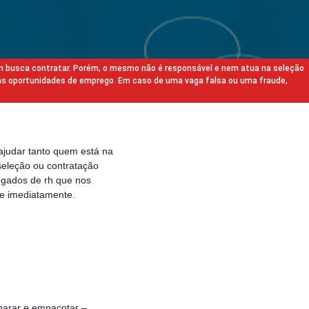
m busca contratar. Porém, o mesmo não é responsável e nem atua na seleção
as oportunidades de emprego. Em caso de uma vaga falsa ou uma fraude,
ajudar tanto quem está na
eleção ou contratação
egados de rh que nos
e imediatamente.
eparar e empacotar –