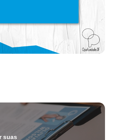
r suas