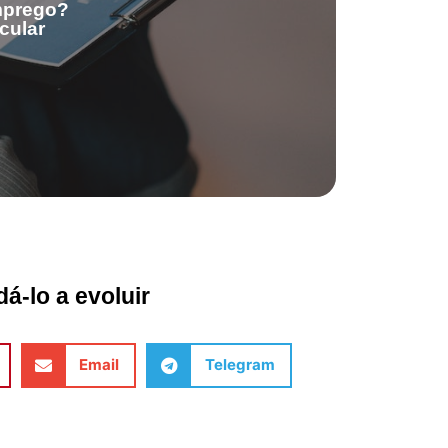
emprego?
cular
á-lo a evoluir
Email
Telegram