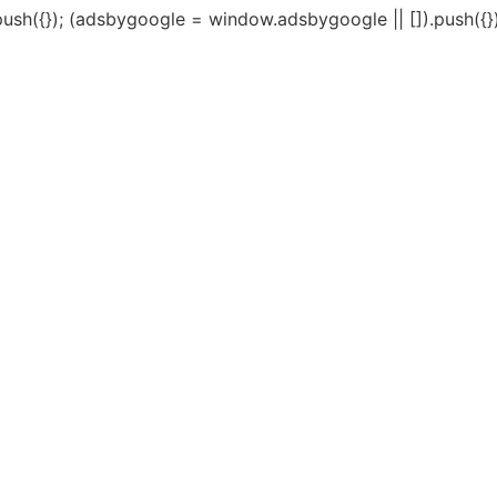
ush({}); (adsbygoogle = window.adsbygoogle || []).push({})