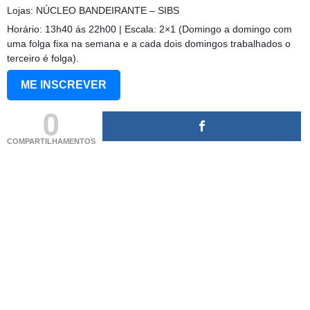
Lojas: NÚCLEO BANDEIRANTE – SIBS
Horário: 13h40 ás 22h00 | Escala: 2×1 (Domingo a domingo com
uma folga fixa na semana e a cada dois domingos trabalhados o
terceiro é folga).
ME INSCREVER
0
COMPARTILHAMENTOS
(adsbygoogle = window.adsbygoogle || []).push({});
(adsbygoogle = window.adsbygoogle || []).push({});