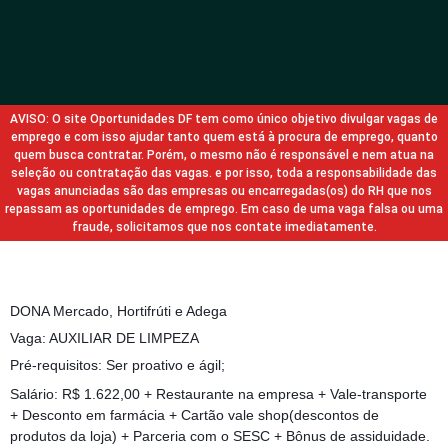
AVISO: O site Oportunidades DF tem como único objetivo divulgar vagas de
emprego e com isso ajudar tanto quem está à procura de emprego, quanto
quem busca contratar. Porém, o mesmo não é responsável e nem atua na
seleção ou contratação das vagas. e por isso, toda a responsabilidade das
vagas anunciadas são das empresas ou encarregadas(os) do RH que nos
repassam as oportunidades de emprego. Em caso de uma vaga falsa ou uma
fraude, solicitamos que nos contate imediatamente.
DONA Mercado, Hortifrúti e Adega
Vaga: AUXILIAR DE LIMPEZA
Pré-requisitos: Ser proativo e ágil;
Salário: R$ 1.622,00 + Restaurante na empresa + Vale-transporte
+ Desconto em farmácia + Cartão vale shop(descontos de
produtos da loja) + Parceria com o SESC + Bônus de assiduidade.