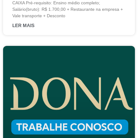
CAIXA Pré-requisito: Ensino médio completo;
Salário(bruto): R$ 1.700,00 + Restaurante na empresa +
Vale transporte + Desconto
LER MAIS