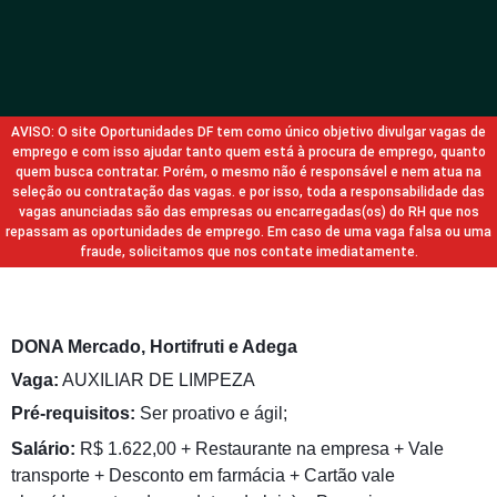
AVISO: O site Oportunidades DF tem como único objetivo divulgar vagas de
emprego e com isso ajudar tanto quem está à procura de emprego, quanto
quem busca contratar. Porém, o mesmo não é responsável e nem atua na
seleção ou contratação das vagas. e por isso, toda a responsabilidade das
vagas anunciadas são das empresas ou encarregadas(os) do RH que nos
repassam as oportunidades de emprego. Em caso de uma vaga falsa ou uma
fraude, solicitamos que nos contate imediatamente.
DONA Mercado, Hortifruti e Adega
Vaga:
AUXILIAR DE LIMPEZA
Pré-requisitos:
Ser proativo e ágil;
Salário:
R$ 1.622,00 + Restaurante na empresa + Vale
transporte + Desconto em farmácia + Cartão vale