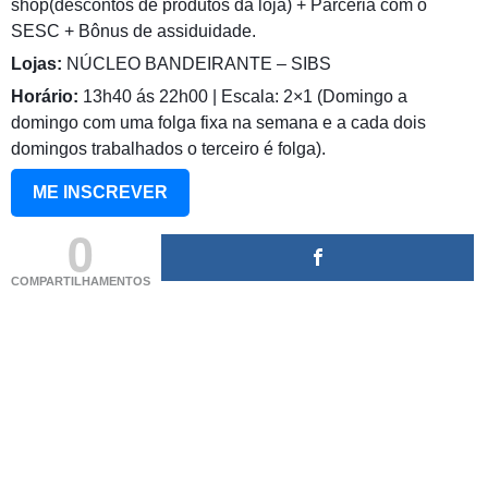
shop(descontos de produtos da loja) + Parceria com o
SESC + Bônus de assiduidade.
Lojas:
NÚCLEO BANDEIRANTE – SIBS
Horário:
13h40 ás 22h00 | Escala: 2×1 (Domingo a
domingo com uma folga fixa na semana e a cada dois
domingos trabalhados o terceiro é folga).
ME INSCREVER
0
COMPARTILHAMENTOS
(adsbygoogle = window.adsbygoogle || []).push({});
(adsbygoogle = window.adsbygoogle || []).push({});