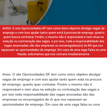
AVISO: O site Oportunidades DF tem como único objetivo divulgar vagas de
emprego e com isso ajudar tanto quem está à procura de emprego, quanto
quem busca contratar. Porém, o mesmo não é responsável e nem atua na
seleção ou contratação das vagas. e por isso, toda a responsabilidade das
vagas anunciadas são das empresas ou encarregadas(os) do RH que nos
repassam as oportunidades de emprego. Em caso de uma vaga falsa ou uma
fraude, solicitamos que nos contate imediatamente.
Aviso: O site Oportunidades DF tem como único objetivo divulgar
vagas de emprego e com isso ajudar tanto quem está na procura
de emprego, quanto quer contratar. Porém o mesmo não é
responsável e nem atua na seleção ou contratação das vagas e
por isso toda responsabilidade das vagas anuciadas são das
empresas ou encarregados de rh que nos repassam as
oportunidades de emprego. Em caso de uma vaga falsa ou uma