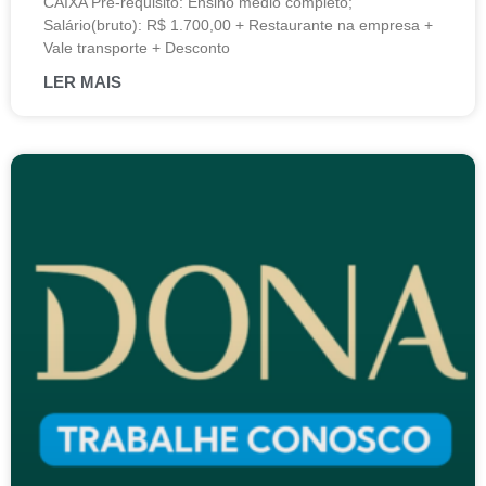
CAIXA Pré-requisito: Ensino médio completo;
Salário(bruto): R$ 1.700,00 + Restaurante na empresa +
Vale transporte + Desconto
LER MAIS