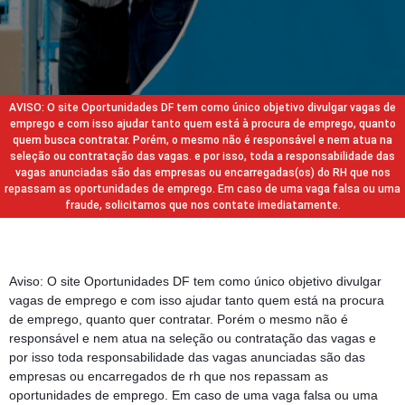
AVISO: O site Oportunidades DF tem como único objetivo divulgar vagas de
emprego e com isso ajudar tanto quem está à procura de emprego, quanto
quem busca contratar. Porém, o mesmo não é responsável e nem atua na
seleção ou contratação das vagas. e por isso, toda a responsabilidade das
vagas anunciadas são das empresas ou encarregadas(os) do RH que nos
repassam as oportunidades de emprego. Em caso de uma vaga falsa ou uma
fraude, solicitamos que nos contate imediatamente.
Aviso: O site Oportunidades DF tem como único objetivo divulgar
vagas de emprego e com isso ajudar tanto quem está na procura
de emprego, quanto quer contratar. Porém o mesmo não é
responsável e nem atua na seleção ou contratação das vagas e
por isso toda responsabilidade das vagas anunciadas são das
empresas ou encarregados de rh que nos repassam as
oportunidades de emprego. Em caso de uma vaga falsa ou uma