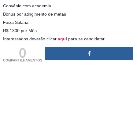
Convênio com academia
Bônus por atingimento de metas
Faixa Salarial
R$ 1300 por Mês
Interessados deverão clicar
aqui
para se candidatar
0
COMPARTILHAMENTOS
(adsbygoogle = window.adsbygoogle || []).push({});
(adsbygoogle = window.adsbygoogle || []).push({});