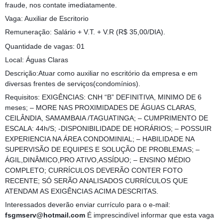
fraude, nos contate imediatamente.
Vaga: Auxiliar de Escritorio
Remuneração: Salário + V.T. + V.R (R$ 35,00/DIA).
Quantidade de vagas: 01
Local: Águas Claras
Descrição:Atuar como auxiliar no escritório da empresa e em
diversas frentes de serviços(condomínios).
Requisitos: EXIGÊNCIAS: CNH “B” DEFINITIVA, MINIMO DE 6
meses; – MORE NAS PROXIMIDADES DE ÁGUAS CLARAS,
CEILÂNDIA, SAMAMBAIA /TAGUATINGA; – CUMPRIMENTO DE
ESCALA: 44h/S; -DISPONIBILIDADE DE HORÁRIOS; – POSSUIR
EXPERIENCIA NA ÁREA CONDOMINIAL; – HABILIDADE NA
SUPERVISÃO DE EQUIPES E SOLUÇÃO DE PROBLEMAS; –
ÁGIL,DINÂMICO,PRO ATIVO,ASSÍDUO; – ENSINO MÉDIO
COMPLETO; CURRÍCULOS DEVERÃO CONTER FOTO
RECENTE; SÓ SERÃO ANALISADOS CURRÍCULOS QUE
ATENDAM AS EXIGÊNCIAS ACIMA DESCRITAS.
Interessados deverão enviar currículo para o e-mail:
fsgmserv@hotmail.com
É imprescindível informar que esta vaga