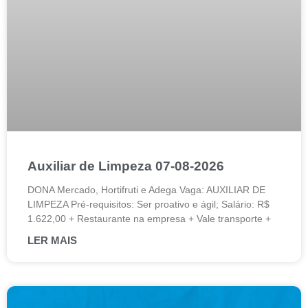
Auxiliar de Limpeza 07-08-2026
DONA Mercado, Hortifruti e Adega Vaga: AUXILIAR DE
LIMPEZA Pré-requisitos: Ser proativo e ágil; Salário: R$
1.622,00 + Restaurante na empresa + Vale transporte +
LER MAIS