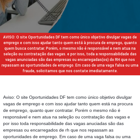
AVISO: O site Oportunidades DF tem como único objetivo divulgar vagas de
emprego e com isso ajudar tanto quem está à procura de emprego, quanto
quem busca contratar. Porém, o mesmo não é responsável e nem atua na
seleção ou contratação das vagas. e por isso, toda a responsabilidade das
vagas anunciadas são das empresas ou encarregadas(os) do RH que nos
repassam as oportunidades de emprego. Em caso de uma vaga falsa ou uma
fraude, solicitamos que nos contate imediatamente.
Aviso: O site Oportunidades DF tem como único objetivo divulgar
vagas de emprego e com isso ajudar tanto quem está na procura
de emprego, quanto quer contratar. Porém o mesmo não é
responsável e nem atua na seleção ou contratação das vagas e
por isso toda responsabilidade das vagas anuciadas são das
empresas ou encarregados de rh que nos repassam as
oportunidades de emprego. Em caso de uma vaga falsa ou uma