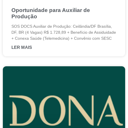
Oportunidade para Auxiliar de
Produção
SOS DOCS Auxiliar de Produção: Ceilândia/DF Brasília,
DF, BR (4 Vagas) R$ 1.728,89 + Benefício de Assiduidade
+ Conexa Saúde (Telemedicina) + Convênio com SESC
LER MAIS