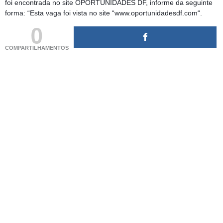
foi encontrada no site OPORTUNIDADES DF, informe da seguinte
forma: “Esta vaga foi vista no site “www.oportunidadesdf.com“.
0
COMPARTILHAMENTOS
(adsbygoogle = window.adsbygoogle || []).push({});
(adsbygoogle = window.adsbygoogle || []).push({});