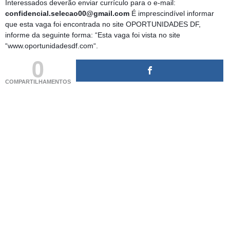
Interessados deverão enviar currículo para o e-mail:
confidencial.selecao00@gmail.com
É imprescindível informar
que esta vaga foi encontrada no site OPORTUNIDADES DF,
informe da seguinte forma: “Esta vaga foi vista no site
“www.oportunidadesdf.com“.
0
COMPARTILHAMENTOS
(adsbygoogle = window.adsbygoogle || []).push({});
(adsbygoogle = window.adsbygoogle || []).push({});