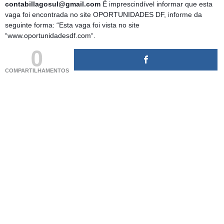
contabillagosul@gmail.com
É imprescindível informar que esta
vaga foi encontrada no site OPORTUNIDADES DF, informe da
seguinte forma: “Esta vaga foi vista no site
“www.oportunidadesdf.com“.
0
COMPARTILHAMENTOS
(adsbygoogle = window.adsbygoogle || []).push({});
(adsbygoogle = window.adsbygoogle || []).push({});