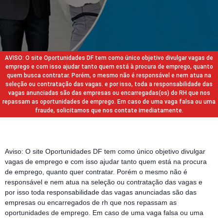
AVISO: O site Oportunidades DF tem como único objetivo divulgar vagas de
emprego e com isso ajudar tanto quem está à procura de emprego, quanto
quem busca contratar. Porém, o mesmo não é responsável e nem atua na
seleção ou contratação das vagas. e por isso, toda a responsabilidade das
vagas anunciadas são das empresas ou encarregadas(os) do RH que nos
repassam as oportunidades de emprego. Em caso de uma vaga falsa ou uma
fraude, solicitamos que nos contate imediatamente.
Aviso: O site Oportunidades DF tem como único objetivo divulgar
vagas de emprego e com isso ajudar tanto quem está na procura
de emprego, quanto quer contratar. Porém o mesmo não é
responsável e nem atua na seleção ou contratação das vagas e
por isso toda responsabilidade das vagas anunciadas são das
empresas ou encarregados de rh que nos repassam as
oportunidades de emprego. Em caso de uma vaga falsa ou uma