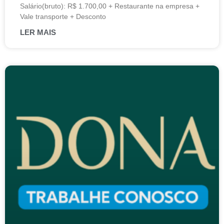
Salário(bruto): R$ 1.700,00 + Restaurante na empresa +
Vale transporte + Desconto
LER MAIS