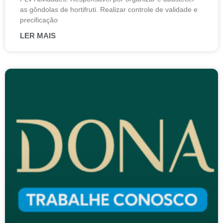
as gôndolas de hortifruti. Realizar controle de validade e
precificação
LER MAIS