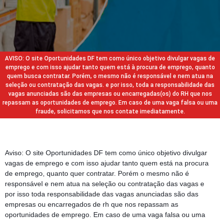
AVISO: O site Oportunidades DF tem como único objetivo divulgar vagas de
emprego e com isso ajudar tanto quem está à procura de emprego, quanto
quem busca contratar. Porém, o mesmo não é responsável e nem atua na
seleção ou contratação das vagas. e por isso, toda a responsabilidade das
vagas anunciadas são das empresas ou encarregadas(os) do RH que nos
repassam as oportunidades de emprego. Em caso de uma vaga falsa ou uma
fraude, solicitamos que nos contate imediatamente.
Aviso: O site Oportunidades DF tem como único objetivo divulgar
vagas de emprego e com isso ajudar tanto quem está na procura
de emprego, quanto quer contratar. Porém o mesmo não é
responsável e nem atua na seleção ou contratação das vagas e
por isso toda responsabilidade das vagas anunciadas são das
empresas ou encarregados de rh que nos repassam as
oportunidades de emprego. Em caso de uma vaga falsa ou uma