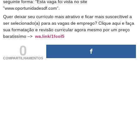
seguinte forma: “Esta vaga foi vista no site
“www.oportunidadesdf.com“.
Quer deixar seu currículo mais atrativo e ficar mais suscecítivel a
ser selecionado(a) para as vagas de emprego? Clique aqui e faça
sua formatação e revisão curricular agora mesmo por um preço
baratissímo –>
wa.link/1fcol5
0
COMPARTILHAMENTOS
(adsbygoogle = window.adsbygoogle || []).push({});
(adsbygoogle = window.adsbygoogle || []).push({});