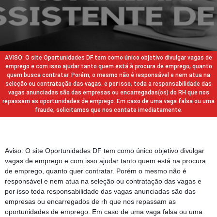
AVISO: O site Oportunidades DF tem como único objetivo divulgar vagas de
emprego e com isso ajudar tanto quem está à procura de emprego, quanto
quem busca contratar. Porém, o mesmo não é responsável e nem atua na
seleção ou contratação das vagas. e por isso, toda a responsabilidade das
vagas anunciadas são das empresas ou encarregadas(os) do RH que nos
repassam as oportunidades de emprego. Em caso de uma vaga falsa ou uma
fraude, solicitamos que nos contate imediatamente.
Aviso: O site Oportunidades DF tem como único objetivo divulgar
vagas de emprego e com isso ajudar tanto quem está na procura
de emprego, quanto quer contratar. Porém o mesmo não é
responsável e nem atua na seleção ou contratação das vagas e
por isso toda responsabilidade das vagas anunciadas são das
empresas ou encarregados de rh que nos repassam as
oportunidades de emprego. Em caso de uma vaga falsa ou uma