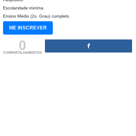
Escolaridade miníma
Ensino Médio (2o. Grau) completo
ME INSCREVER
0
COMPARTILHAMENTOS
(adsbygoogle = window.adsbygoogle || []).push({});
(adsbygoogle = window.adsbygoogle || []).push({});