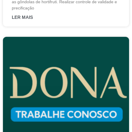
as gôndolas de hortifruti. Realizar controle de validade e
precificação
LER MAIS