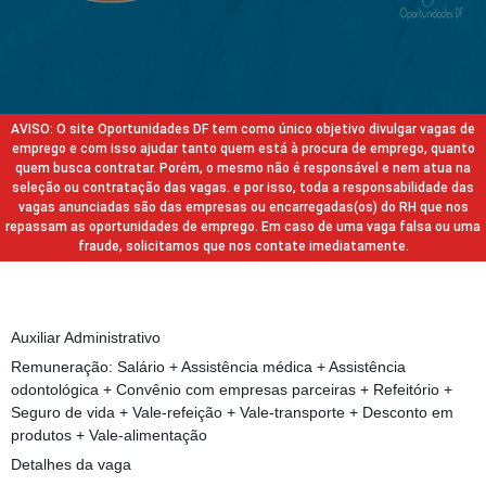
AVISO: O site Oportunidades DF tem como único objetivo divulgar vagas de
emprego e com isso ajudar tanto quem está à procura de emprego, quanto
quem busca contratar. Porém, o mesmo não é responsável e nem atua na
seleção ou contratação das vagas. e por isso, toda a responsabilidade das
vagas anunciadas são das empresas ou encarregadas(os) do RH que nos
repassam as oportunidades de emprego. Em caso de uma vaga falsa ou uma
fraude, solicitamos que nos contate imediatamente.
Auxiliar Administrativo
Remuneração: Salário + Assistência médica + Assistência
odontológica + Convênio com empresas parceiras + Refeitório +
Seguro de vida + Vale-refeição + Vale-transporte + Desconto em
produtos + Vale-alimentação
Detalhes da vaga