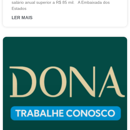
salário anual superior a R$ 85 mil. A Embaixada dos
Estados
LER MAIS