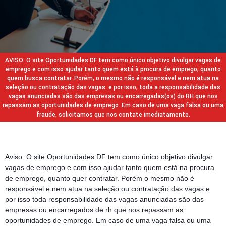
AVISO: O site Oportunidades DF tem como único objetivo divulgar vagas de
emprego e com isso ajudar tanto quem está à procura de emprego, quanto
quem busca contratar. Porém, o mesmo não é responsável e nem atua na
seleção ou contratação das vagas. e por isso, toda a responsabilidade das
vagas anunciadas são das empresas ou encarregadas(os) do RH que nos
repassam as oportunidades de emprego. Em caso de uma vaga falsa ou uma
fraude, solicitamos que nos contate imediatamente.
Aviso: O site Oportunidades DF tem como único objetivo divulgar
vagas de emprego e com isso ajudar tanto quem está na procura
de emprego, quanto quer contratar. Porém o mesmo não é
responsável e nem atua na seleção ou contratação das vagas e
por isso toda responsabilidade das vagas anunciadas são das
empresas ou encarregados de rh que nos repassam as
oportunidades de emprego. Em caso de uma vaga falsa ou uma