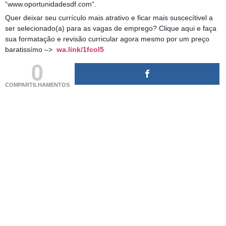
“www.oportunidadesdf.com“.
Quer deixar seu currículo mais atrativo e ficar mais suscecítivel a
ser selecionado(a) para as vagas de emprego? Clique aqui e faça
sua formatação e revisão curricular agora mesmo por um preço
baratissímo –>
wa.link/1fcol5
0
COMPARTILHAMENTOS
(adsbygoogle = window.adsbygoogle || []).push({});
(adsbygoogle = window.adsbygoogle || []).push({});