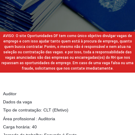
AVISO: O site Oportunidades DF tem como único objetivo divulgar vagas de
emprego e com isso ajudar tanto quem está à procura de emprego, quanto
quem busca contratar. Porém, o mesmo não é responsável e nem atua na
seleção ou contratação das vagas. e por isso, toda a responsabilidade das
vagas anunciadas são das empresas ou encarregadas(os) do RH que nos
repassam as oportunidades de emprego. Em caso de uma vaga falsa ou uma
fraude, solicitamos que nos contate imediatamente.
Auditor
Dados da vaga
Tipo de contratação: CLT (Efetivo)
Área profissional : Auditoria
Carga horária: 40