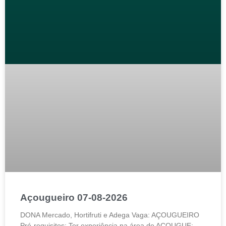
Açougueiro 07-08-2026
DONA Mercado, Hortifruti e Adega Vaga: AÇOUGUEIRO
Pré-requisitos: Ter experiência na área de AÇOUGUE;