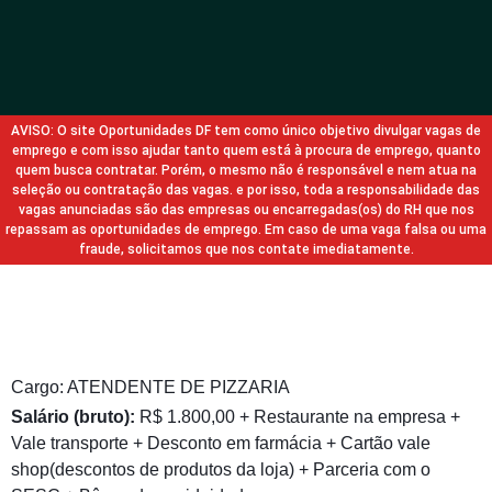
AVISO: O site Oportunidades DF tem como único objetivo divulgar vagas de
emprego e com isso ajudar tanto quem está à procura de emprego, quanto
quem busca contratar. Porém, o mesmo não é responsável e nem atua na
seleção ou contratação das vagas. e por isso, toda a responsabilidade das
vagas anunciadas são das empresas ou encarregadas(os) do RH que nos
repassam as oportunidades de emprego. Em caso de uma vaga falsa ou uma
fraude, solicitamos que nos contate imediatamente.
DONA Mercado, Hortifruti e Adega
Cargo: ATENDENTE DE PIZZARIA
Salário (bruto):
R$ 1.800,00 + Restaurante na empresa +
Vale transporte + Desconto em farmácia + Cartão vale
shop(descontos de produtos da loja) + Parceria com o