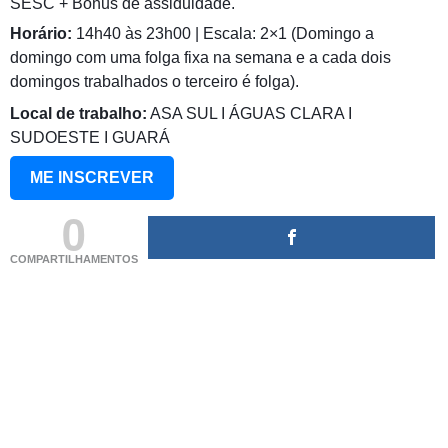
SESC + Bônus de assiduidade.
Horário:
14h40 às 23h00 | Escala: 2×1 (Domingo a
domingo com uma folga fixa na semana e a cada dois
domingos trabalhados o terceiro é folga).
Local de trabalho:
ASA SUL I ÁGUAS CLARA I
SUDOESTE I GUARÁ
ME INSCREVER
0
COMPARTILHAMENTOS
(adsbygoogle = window.adsbygoogle || []).push({});
(adsbygoogle = window.adsbygoogle || []).push({});