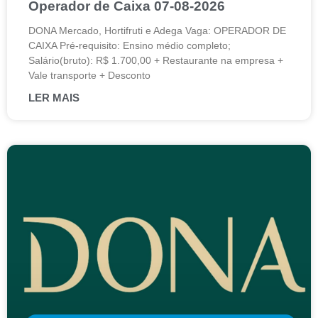
Operador de Caixa 07-08-2026
DONA Mercado, Hortifruti e Adega Vaga: OPERADOR DE
CAIXA Pré-requisito: Ensino médio completo;
Salário(bruto): R$ 1.700,00 + Restaurante na empresa +
Vale transporte + Desconto
LER MAIS