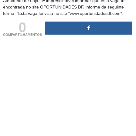
Atendente de Loja”. É imprescindível informar que esta vaga foi
encontrada no site OPORTUNIDADES DF, informe da seguinte
forma: “Esta vaga foi vista no site “www.oportunidadesdf.com“.
0
COMPARTILHAMENTOS
(adsbygoogle = window.adsbygoogle || []).push({});
(adsbygoogle = window.adsbygoogle || []).push({});