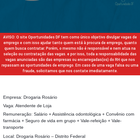
AVISO: O site Oportunidades DF tem como único objetivo divulgar vagas de
emprego e com isso ajudar tanto quem está à procura de emprego, quanto
quem busca contratar. Porém, o mesmo não é responsável e nem atua na
seleção ou contratação das vagas. e por isso, toda a responsabilidade das
vagas anunciadas são das empresas ou encarregadas(os) do RH que nos
repassam as oportunidades de emprego. Em caso de uma vaga falsa ou uma
fraude, solicitamos que nos contate imediatamente.
Empresa: Drogaria Rosário
Vaga: Atendente de Loja
Remuneração: Salário + Assistência odontológica + Convênio com
farmácia + Seguro de vida em grupo + Vale-refeição + Vale-
transporte
Local: Drogaria Rosário – Distrito Federal