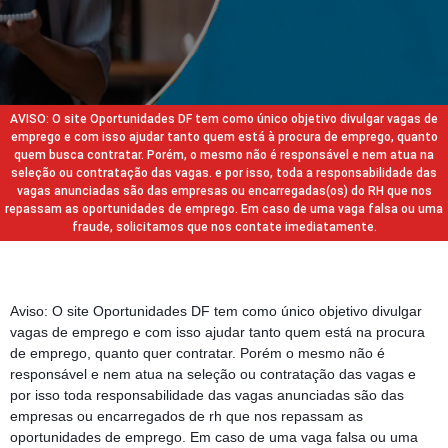
AVISO: O site Oportunidades DF tem como único objetivo divulgar vagas de
emprego e com isso ajudar tanto quem está à procura de emprego, quanto
quem busca contratar. Porém, o mesmo não é responsável e nem atua na
seleção ou contratação das vagas. e por isso, toda a responsabilidade das
vagas anunciadas são das empresas ou encarregadas(os) do RH que nos
repassam as oportunidades de emprego. Em caso de uma vaga falsa ou uma
fraude, solicitamos que nos contate imediatamente.
Aviso: O site Oportunidades DF tem como único objetivo divulgar
vagas de emprego e com isso ajudar tanto quem está na procura
de emprego, quanto quer contratar. Porém o mesmo não é
responsável e nem atua na seleção ou contratação das vagas e
por isso toda responsabilidade das vagas anunciadas são das
empresas ou encarregados de rh que nos repassam as
oportunidades de emprego. Em caso de uma vaga falsa ou uma