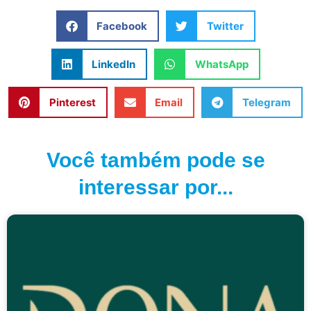
Facebook
Twitter
LinkedIn
WhatsApp
Pinterest
Email
Telegram
Você também pode se
interessar por...