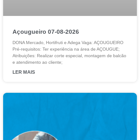
Açougueiro 07-08-2026
DONA Mercado, Hortifruti e Adega Vaga: AÇOUGUEIRO
Pré-requisitos: Ter experiência na área de AÇOUGUE;
Atribuições: Realizar corte especial, montagem de balcão
e atendimento ao cliente;
LER MAIS