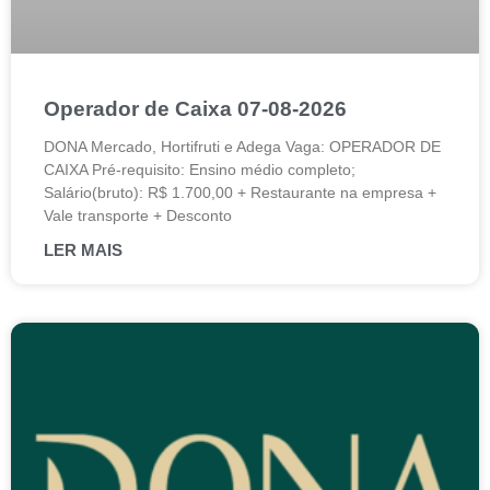
Operador de Caixa 07-08-2026
DONA Mercado, Hortifruti e Adega Vaga: OPERADOR DE
CAIXA Pré-requisito: Ensino médio completo;
Salário(bruto): R$ 1.700,00 + Restaurante na empresa +
Vale transporte + Desconto
LER MAIS