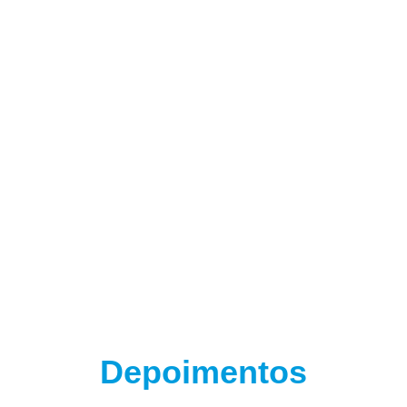
(adsbygoogle = window.adsbygoogle || []).push({});
Depoimentos