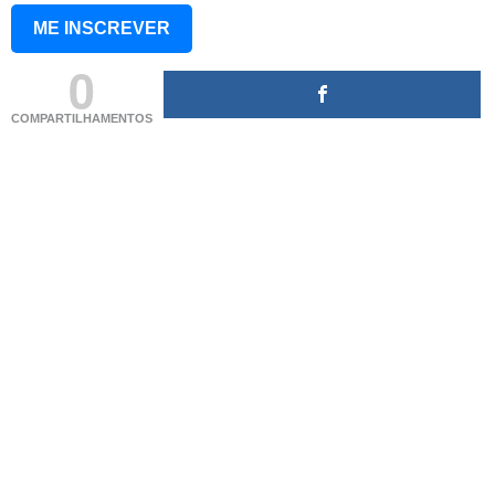
ME INSCREVER
0
COMPARTILHAMENTOS
(adsbygoogle = window.adsbygoogle || []).push({});
(adsbygoogle = window.adsbygoogle || []).push({});