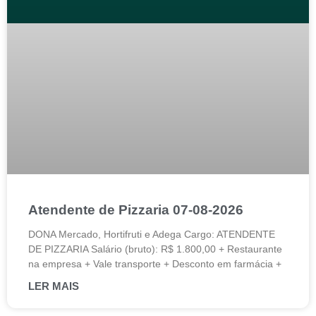
Atendente de Pizzaria 07-08-2026
DONA Mercado, Hortifruti e Adega Cargo: ATENDENTE
DE PIZZARIA Salário (bruto): R$ 1.800,00 + Restaurante
na empresa + Vale transporte + Desconto em farmácia +
LER MAIS