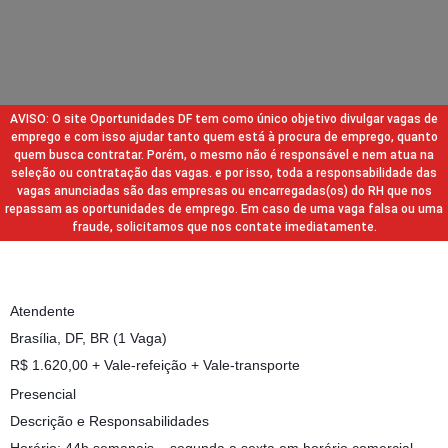
AVISO: O site Oportunidades DF tem como único objetivo divulgar vagas de
emprego e com isso ajudar tanto quem está à procura de emprego, quanto
quem busca contratar. Porém, o mesmo não é responsável e nem atua na
seleção ou contratação das vagas. e por isso, toda a responsabilidade das
vagas anunciadas são das empresas ou encarregadas(os) do RH que nos
repassam as oportunidades de emprego. Em caso de uma vaga falsa ou uma
fraude, solicitamos que nos contate imediatamente.
Atendente
Brasília, DF, BR (1 Vaga)
R$ 1.620,00 + Vale-refeição + Vale-transporte
Presencial
Descrição e Responsabilidades