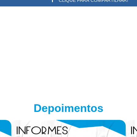
CLIQUE PARA COMPARTILHAR!
w.adsbygoogle || []).push({}); (adsbygoogle = window.a
Depoimentos