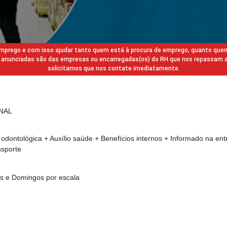
 emprego e com isso ajudar tanto quem está à procura de emprego, quanto que
gas anunciadas são das empresas ou encarregadas(os) do RH que nos repassam 
solicitamos que nos contate imediatamente.
NAL
 odontológica + Auxílio saúde + Benefícios internos + Informado na ent
nsporte
s e Domingos por escala