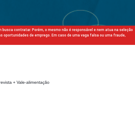
m busca contratar. Porém, o mesmo não é responsável e nem atua na seleção
as oportunidades de emprego. Em caso de uma vaga falsa ou uma fraude,
revista + Vale-alimentação