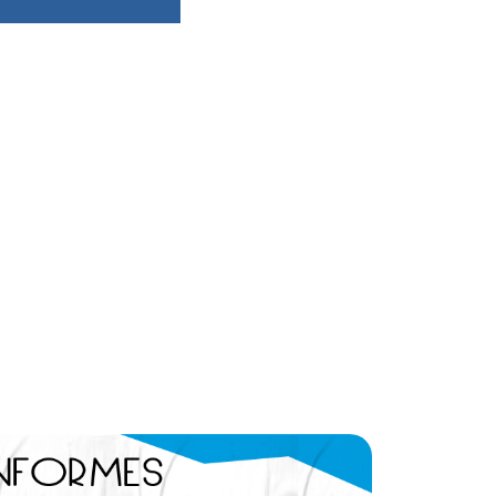
dsbygoogle ||