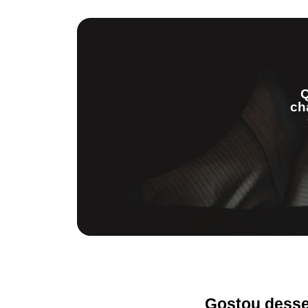
Q
ch
Gostou desse 