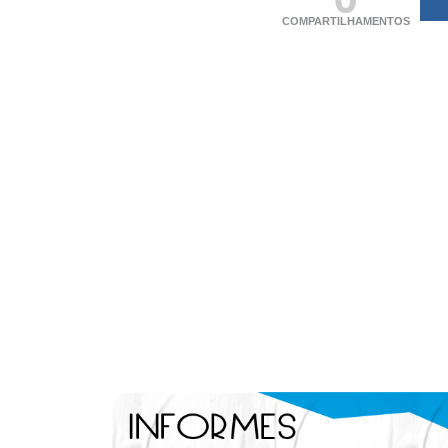
COMPARTILHAMENTOS
(adsbygoogle = windo
[]).push({});