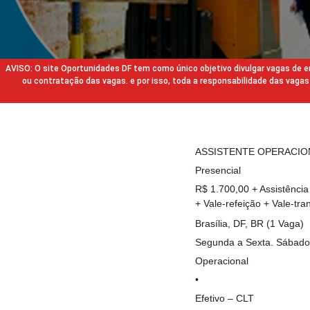
AVISO: O site Oportunidades DF tem como único objetivo divulgar vagas de
ou contratação das vagas. e por isso, toda a responsabilidade das va
ASSISTENTE OPERACIO
Presencial
R$ 1.700,00 + Assistência
+ Vale-refeição + Vale-tra
Brasília, DF, BR (1 Vaga)
Segunda a Sexta. Sábado
Operacional
•
Efetivo – CLT