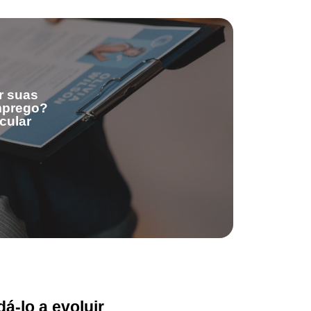
r suas
emprego?
cular
á-lo a evoluir