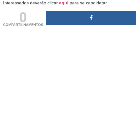
Interessados deverão clicar
aqui
para se candidatar
0
COMPARTILHAMENTOS
(adsbygoogle = window.adsbygoogle || []).push({});
(adsbygoogle = window.adsbygoogle || []).push({});