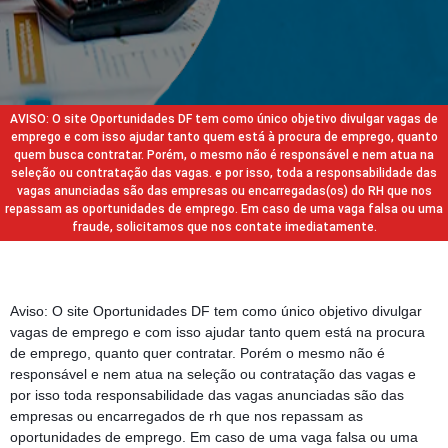
AVISO: O site Oportunidades DF tem como único objetivo divulgar vagas de
emprego e com isso ajudar tanto quem está à procura de emprego, quanto
quem busca contratar. Porém, o mesmo não é responsável e nem atua na
seleção ou contratação das vagas. e por isso, toda a responsabilidade das
vagas anunciadas são das empresas ou encarregadas(os) do RH que nos
repassam as oportunidades de emprego. Em caso de uma vaga falsa ou uma
fraude, solicitamos que nos contate imediatamente.
Aviso: O site Oportunidades DF tem como único objetivo divulgar
vagas de emprego e com isso ajudar tanto quem está na procura
de emprego, quanto quer contratar. Porém o mesmo não é
responsável e nem atua na seleção ou contratação das vagas e
por isso toda responsabilidade das vagas anunciadas são das
empresas ou encarregados de rh que nos repassam as
oportunidades de emprego. Em caso de uma vaga falsa ou uma