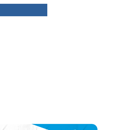
dsbygoogle ||