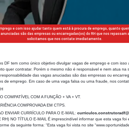
 emprego e com isso ajudar tanto quem está à procura de emprego, quanto que
gas anunciadas são das empresas ou encarregadas(os) do RH que nos repassam 
solicitamos que nos contate imediatamente.
des DF tem como único objetivo divulgar vagas de emprego e com isso 
to quer contratar. Porém o mesmo não é responsável e nem atua na s
a responsabilidade das vagas anuciadas são das empresas ou encarre
s de emprego. Em caso de uma vaga falsa ou uma fraude, nos contat
RH
 COMPATÍVEL COM A FUNÇÃO + VA + VT.
ERIÊNCIA COMPROVADA EM CTPS.
O ENVIAR CURRÍCULO PARA O E-MAIL:
curriculos.construtoradf
) NO TÍTULO E-MAIL É imprescindível informar que esta vaga foi e
e da seguinte forma: “Esta vaga foi vista no site “www.oportunidad