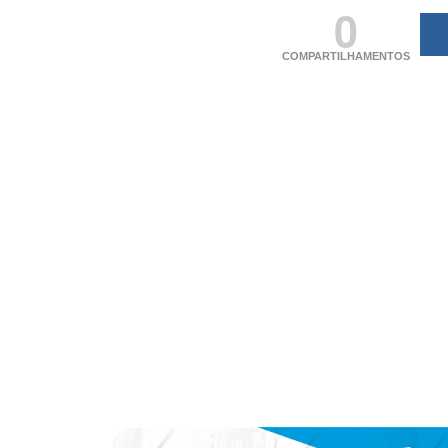
0
COMPARTILHAMENTOS
(adsbygoogle = windo
[]).push({});