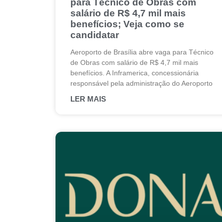
para Técnico de Obras com
salário de R$ 4,7 mil mais
benefícios; Veja como se
candidatar
Aeroporto de Brasília abre vaga para Técnico
de Obras com salário de R$ 4,7 mil mais
benefícios. A Inframerica, concessionária
responsável pela administração do Aeroporto
LER MAIS