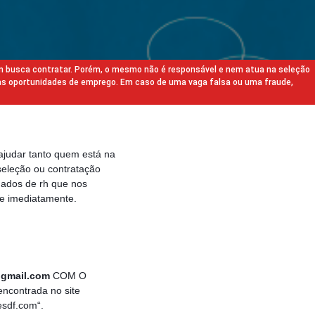
m busca contratar. Porém, o mesmo não é responsável e nem atua na seleção
as oportunidades de emprego. Em caso de uma vaga falsa ou uma fraude,
ajudar tanto quem está na
eleção ou contratação
gados de rh que nos
e imediatamente.
@gmail.com
COM O
ncontrada no site
esdf.com“.