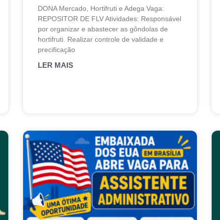
DONA Mercado, Hortifruti e Adega Vaga:
REPOSITOR DE FLV Atividades: Responsável
por organizar e abastecer as gôndolas de
hortifruti. Realizar controle de validade e
precificação
LER MAIS