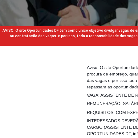
AVISO: O site Oportunidades DF tem como único objetivo divulgar vagas de
ou contratação das vagas. e por isso, toda a responsabilidade das va
Aviso: O site Oportunida
procura de emprego, quan
das vagas e por isso tod
repassam as oportunidade
VAGA: ASSISTENTE DE 
REMUNERAÇÃO: SALÁRIO
REQUISITOS: COM EXP
INTERESSADOS DEVERÃ
CARGO (ASSISTENTE DE RH
OPORTUNIDADES DF, inform