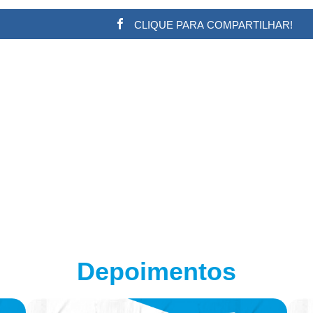
CLIQUE PARA COMPARTILHAR!
w.adsbygoogle || []).push({}); (adsbygoogle = window.a
Depoimentos