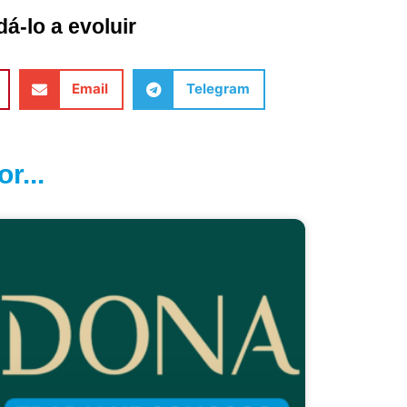
á-lo a evoluir
Email
Telegram
r...