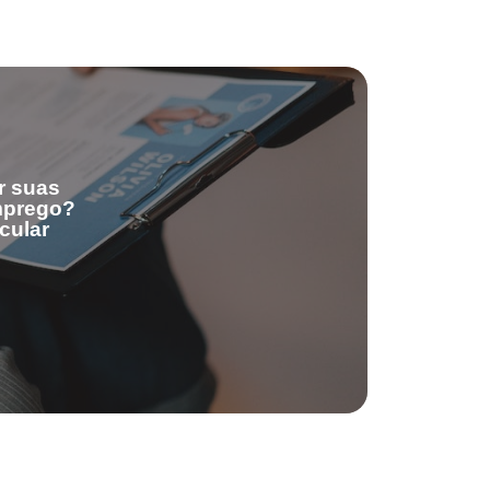
r suas
emprego?
cular