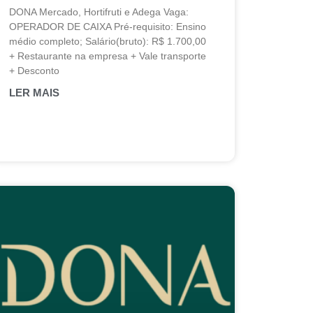
DONA Mercado, Hortifruti e Adega Vaga:
OPERADOR DE CAIXA Pré-requisito: Ensino
médio completo; Salário(bruto): R$ 1.700,00
+ Restaurante na empresa + Vale transporte
+ Desconto
LER MAIS