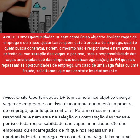
AVISO: O site Oportunidades DF tem como único objetivo divulgar vagas de
emprego e com isso ajudar tanto quem está à procura de emprego, quanto
quem busca contratar. Porém, o mesmo não é responsável e nem atua na
seleção ou contratação das vagas. e por isso, toda a responsabilidade das
vagas anunciadas são das empresas ou encarregadas(os) do RH que nos
repassam as oportunidades de emprego. Em caso de uma vaga falsa ou uma
fraude, solicitamos que nos contate imediatamente.
Aviso: O site Oportunidades DF tem como único objetivo divulgar
vagas de emprego e com isso ajudar tanto quem está na procura
de emprego, quanto quer contratar. Porém o mesmo não é
responsável e nem atua na seleção ou contratação das vagas e
por isso toda responsabilidade das vagas anunciadas são das
empresas ou encarregados de rh que nos repassam as
oportunidades de emprego. Em caso de uma vaga falsa ou uma