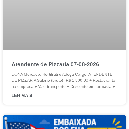
Atendente de Pizzaria 07-08-2026
DONA Mercado, Hortifruti e Adega Cargo: ATENDENTE
DE PIZZARIA Salário (bruto): R$ 1.800,00 + Restaurante
na empresa + Vale transporte + Desconto em farmácia +
LER MAIS