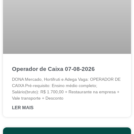
Operador de Caixa 07-08-2026
DONA Mercado, Hortifruti e Adega Vaga: OPERADOR DE
CAIXA Pré-requisito: Ensino médio completo;
Salário(bruto): R$ 1.700,00 + Restaurante na empresa +
Vale transporte + Desconto
LER MAIS