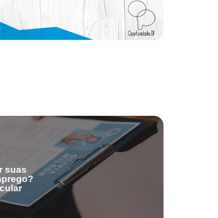
r suas
emprego?
cular