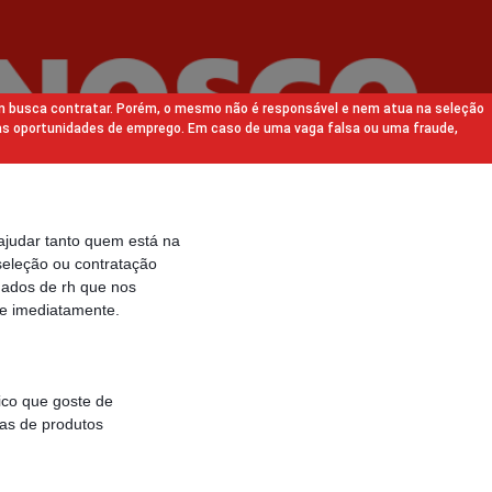
m busca contratar. Porém, o mesmo não é responsável e nem atua na seleção
as oportunidades de emprego. Em caso de uma vaga falsa ou uma fraude,
ajudar tanto quem está na
eleção ou contratação
gados de rh que nos
e imediatamente.
ico que goste de
tas de produtos