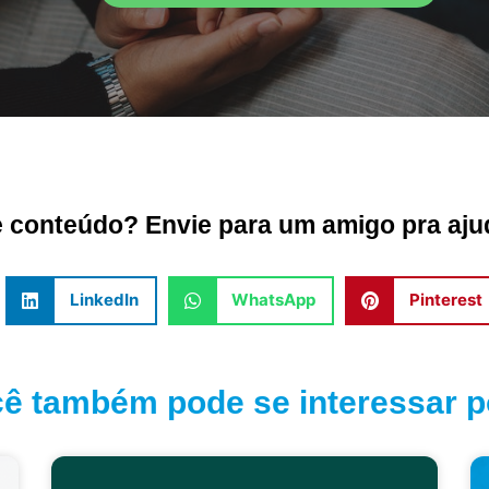
conteúdo? Envie para um amigo pra ajud
LinkedIn
WhatsApp
Pinterest
ê também pode se interessar po