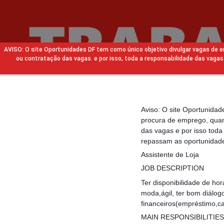
AVISO: O site Oportunidades DF tem como único objetivo divulgar vagas de
ou contratação das vagas. e por isso, toda a responsabilidade das va
Aviso: O site Oportunida
procura de emprego, quan
das vagas e por isso tod
repassam as oportunidade
Assistente de Loja
JOB DESCRIPTION
Ter disponibilidade de ho
moda,ágil, ter bom diálog
financeiros(empréstimo,ca
MAIN RESPONSIBILITIES