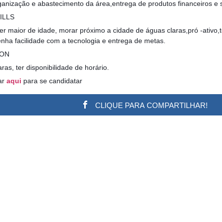
ganização e abastecimento da área,entrega de produtos financeiros e s
ILLS
r maior de idade, morar próximo a cidade de águas claras,pró -ativo,te
nha facilidade com a tecnologia e entrega de metas.
ION
as, ter disponibilidade de horário.
ar
aqui
para se candidatar
CLIQUE PARA COMPARTILHAR!
w.adsbygoogle || []).push({}); (adsbygoogle = window.a