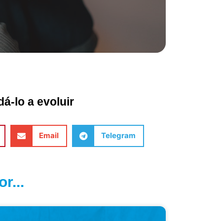
á-lo a evoluir
Email
Telegram
r...