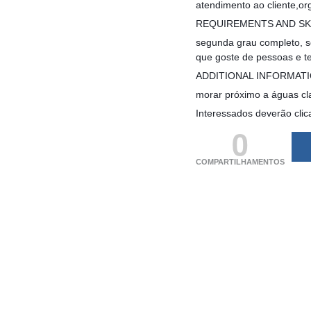
atendimento ao cliente,or
REQUIREMENTS AND SK
segunda grau completo, se
que goste de pessoas e te
ADDITIONAL INFORMAT
morar próximo a águas clar
Interessados deverão clic
0
COMPARTILHAMENTOS
(adsbygoogle = windo
[]).push({});