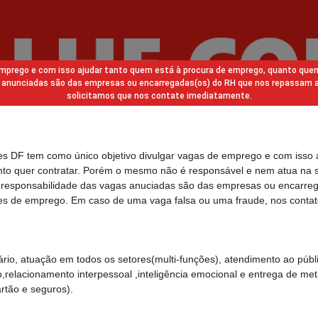
 emprego e com isso ajudar tanto quem está à procura de emprego, quanto que
gas anunciadas são das empresas ou encarregadas(os) do RH que nos repassam 
solicitamos que nos contate imediatamente.
des DF tem como único objetivo divulgar vagas de emprego e com isso 
to quer contratar. Porém o mesmo não é responsável e nem atua na s
a responsabilidade das vagas anuciadas são das empresas ou encarre
s de emprego. Em caso de uma vaga falsa ou uma fraude, nos contat
rário, atuação em todos os setores(multi-funções), atendimento ao públ
o,relacionamento interpessoal ,inteligência emocional e entrega de me
rtão e seguros).