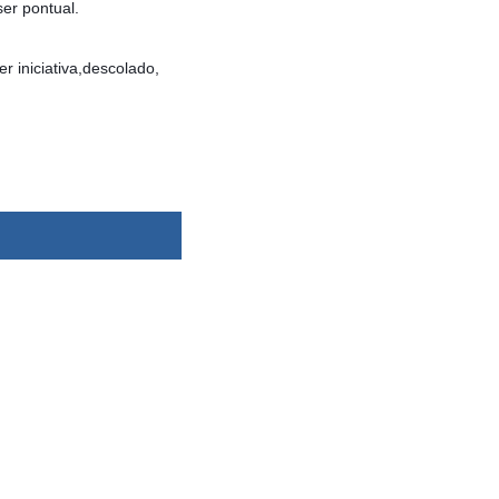
er pontual.
r iniciativa,descolado,
dsbygoogle ||