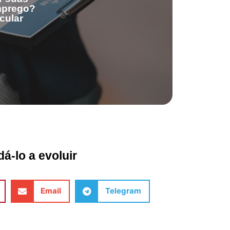
emprego?
cular
á-lo a evoluir
Email
Telegram