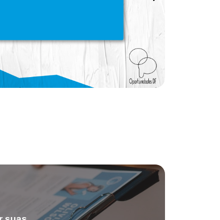
r suas