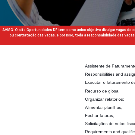
AVISO: O site Oportunidades DF tem como único objetivo divulgar vagas de
ou contratação das vagas. e por isso, toda a responsabilidade das va
Assistente de Faturament
Responsibilities and assi
Executar o faturamento de
Recurso de glosa;
Organizar relatórios;
Alimentar planilhas;
Fechar faturas;
Solicitações de notas fisca
Requirements and qualific