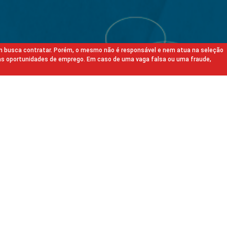
m busca contratar. Porém, o mesmo não é responsável e nem atua na seleção
as oportunidades de emprego. Em caso de uma vaga falsa ou uma fraude,