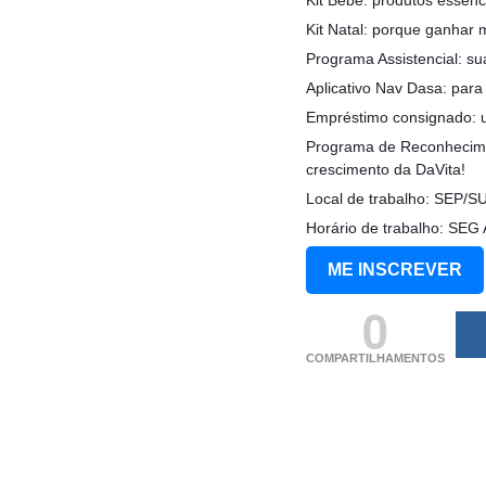
Kit Natal: porque ganhar
Programa Assistencial: su
Aplicativo Nav Dasa: para
Empréstimo consignado: u
Programa de Reconhecime
crescimento da DaVita!
Local de trabalho: SEP/
Horário de trabalho: SE
ME INSCREVER
0
COMPARTILHAMENTOS
(adsbygoogle = windo
[]).push({});