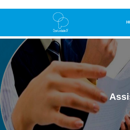
H
Assi