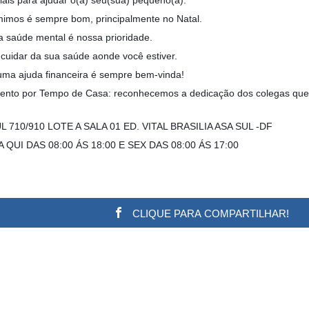
 mimos é sempre bom, principalmente no Natal.
a saúde mental é nossa prioridade.
 cuidar da sua saúde aonde você estiver.
ma ajuda financeira é sempre bem-vinda!
nto por Tempo de Casa: reconhecemos a dedicação dos colegas que
SUL 710/910 LOTE A SALA 01 ED. VITAL BRASILIA ASA SUL -DF
G A QUI DAS 08:00 ÁS 18:00 E SEX DAS 08:00 ÁS 17:00
CLIQUE PARA COMPARTILHAR!
w.adsbygoogle || []).push({}); (adsbygoogle = window.a