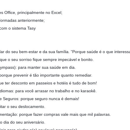
 Office, principalmente no Excel;
nformadas anteriormente;
 com o sistema Tasy
ar do seu bem-estar e da sua família. “Porque saúde é o que interessa.”
que o seu sorriso fique sempre impecável e bonito.
ympass): para manter sua saúde em dia.
orque prevenir é tão importante quanto remediar.
e ter desconto em passeios e hotéis é tudo de bom!
diomas: para você arrasar no trabalho e no karaokê.
 Seguros: porque seguro nunca é demais!
litar o seu deslocamento.
imentação: porque fazer compras vale mais que mil palavras.
 dia do seu aniversário.
iais para ajudar o(a) seu(sua) pequeno(a).