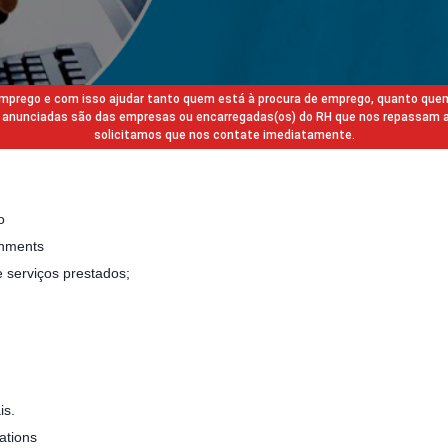
 emprego e com isso ajudar tanto quem está à procura de emprego, quanto que
gas anunciadas são das empresas ou encarregadas(os) do RH que nos repassam 
solicitamos que nos contate imediatamente.
o
gnments
 serviços prestados;
is.
ations