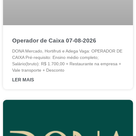
Operador de Caixa 07-08-2026
DONA Mercado, Hortifruti e Adega Vaga: OPERADOR DE
CAIXA Pré-requisito: Ensino médio completo;
Salário(bruto): R$ 1.700,00 + Restaurante na empresa +
Vale transporte + Desconto
LER MAIS