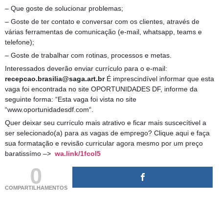
– Que goste de solucionar problemas;
– Goste de ter contato e conversar com os clientes, através de
várias ferramentas de comunicação (e-mail, whatsapp, teams e
telefone);
– Goste de trabalhar com rotinas, processos e metas.
Interessados deverão enviar currículo para o e-mail:
recepcao.brasilia@saga.art.br
É imprescindível informar que esta
vaga foi encontrada no site OPORTUNIDADES DF, informe da
seguinte forma: “Esta vaga foi vista no site
“www.oportunidadesdf.com“.
Quer deixar seu currículo mais atrativo e ficar mais suscecítivel a
ser selecionado(a) para as vagas de emprego? Clique aqui e faça
sua formatação e revisão curricular agora mesmo por um preço
baratissímo –>
wa.link/1fcol5
0
COMPARTILHAMENTOS
(adsbygoogle = window.adsbygoogle || []).push({});
(adsbygoogle = window.adsbygoogle || []).push({});