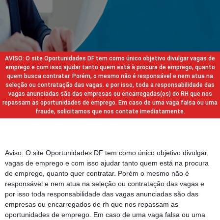
AVISO: O site Oportunidades DF tem como único objetivo divulgar vagas de
emprego e com isso ajudar tanto quem está à procura de emprego, quanto
quem busca contratar. Porém, o mesmo não é responsável e nem atua na
seleção ou contratação das vagas. e por isso, toda a responsabilidade das
vagas anunciadas são das empresas ou encarregadas(os) do RH que nos
repassam as oportunidades de emprego. Em caso de uma vaga falsa ou uma
fraude, solicitamos que nos contate imediatamente.
Aviso: O site Oportunidades DF tem como único objetivo divulgar
vagas de emprego e com isso ajudar tanto quem está na procura
de emprego, quanto quer contratar. Porém o mesmo não é
responsável e nem atua na seleção ou contratação das vagas e
por isso toda responsabilidade das vagas anunciadas são das
empresas ou encarregados de rh que nos repassam as
oportunidades de emprego. Em caso de uma vaga falsa ou uma