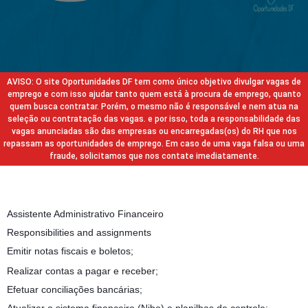
AVISO: O site Oportunidades DF tem como único objetivo divulgar vagas de
emprego e com isso ajudar tanto quem está à procura de emprego, quanto
quem busca contratar. Porém, o mesmo não é responsável e nem atua na
seleção ou contratação das vagas. e por isso, toda a responsabilidade das
vagas anunciadas são das empresas ou encarregadas(os) do RH que nos
repassam as oportunidades de emprego. Em caso de uma vaga falsa ou uma
fraude, solicitamos que nos contate imediatamente.
Assistente Administrativo Financeiro
Responsibilities and assignments
Emitir notas fiscais e boletos;
Realizar contas a pagar e receber;
Efetuar conciliações bancárias;