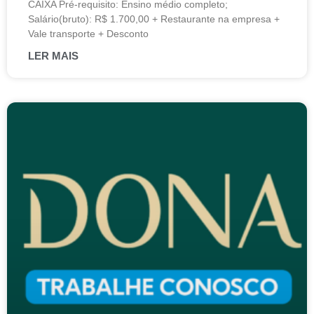
CAIXA Pré-requisito: Ensino médio completo;
Salário(bruto): R$ 1.700,00 + Restaurante na empresa +
Vale transporte + Desconto
LER MAIS