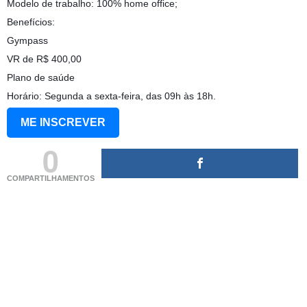
Modelo de trabalho: 100% home office;
Benefícios:
Gympass ️
VR de R$ 400,00 ️
Plano de saúde
Horário: Segunda a sexta-feira, das 09h às 18h.
ME INSCREVER
0
COMPARTILHAMENTOS
(adsbygoogle = window.adsbygoogle || []).push({});
(adsbygoogle = window.adsbygoogle || []).push({});