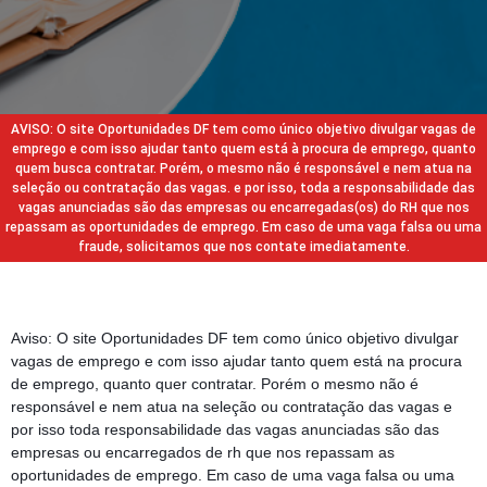
AVISO: O site Oportunidades DF tem como único objetivo divulgar vagas de
emprego e com isso ajudar tanto quem está à procura de emprego, quanto
quem busca contratar. Porém, o mesmo não é responsável e nem atua na
seleção ou contratação das vagas. e por isso, toda a responsabilidade das
vagas anunciadas são das empresas ou encarregadas(os) do RH que nos
repassam as oportunidades de emprego. Em caso de uma vaga falsa ou uma
fraude, solicitamos que nos contate imediatamente.
Aviso: O site Oportunidades DF tem como único objetivo divulgar
vagas de emprego e com isso ajudar tanto quem está na procura
de emprego, quanto quer contratar. Porém o mesmo não é
responsável e nem atua na seleção ou contratação das vagas e
por isso toda responsabilidade das vagas anunciadas são das
empresas ou encarregados de rh que nos repassam as
oportunidades de emprego. Em caso de uma vaga falsa ou uma