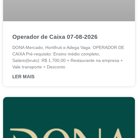
Operador de Caixa 07-08-2026
DONA Mercado, Hortifruti e Adega Vaga: OPERADOR DE
CAIXA Pré-requisito: Ensino médio completo;
Salário(bruto): R$ 1.700,00 + Restaurante na empresa +
Vale transporte + Desconto
LER MAIS