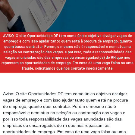
AVISO: O site Oportunidades DF tem como único objetivo divulgar vagas de
emprego e com isso ajudar tanto quem está à procura de emprego, quanto
quem busca contratar. Porém, o mesmo não é responsável e nem atua na
seleção ou contratação das vagas. e por isso, toda a responsabilidade das
vagas anunciadas são das empresas ou encarregadas(os) do RH que nos
repassam as oportunidades de emprego. Em caso de uma vaga falsa ou uma
fraude, solicitamos que nos contate imediatamente.
Aviso: O site Oportunidades DF tem como único objetivo divulgar
vagas de emprego e com isso ajudar tanto quem está na procura
de emprego, quanto quer contratar. Porém o mesmo não é
responsável e nem atua na seleção ou contratação das vagas e
por isso toda responsabilidade das vagas anunciadas são das
empresas ou encarregados de rh que nos repassam as
oportunidades de emprego. Em caso de uma vaga falsa ou uma