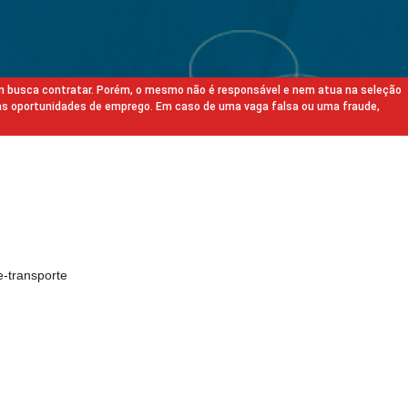
m busca contratar. Porém, o mesmo não é responsável e nem atua na seleção
as oportunidades de emprego. Em caso de uma vaga falsa ou uma fraude,
e-transporte