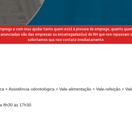
 emprego e com isso ajudar tanto quem está à procura de emprego, quanto que
gas anunciadas são das empresas ou encarregadas(os) do RH que nos repassam 
solicitamos que nos contate imediatamente.
ca + Assistência odontológica + Vale-alimentação + Vale-refeição + Val
ra 8h30 às 17h30.