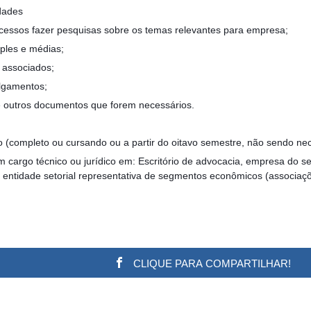
dades
essos fazer pesquisas sobre os temas relevantes para empresa;
ples e médias;
 associados;
lgamentos;
 e outros documentos que forem necessários.
o (completo ou cursando ou a partir do oitavo semestre, não sendo ne
m cargo técnico ou jurídico em: Escritório de advocacia, empresa do se
ou entidade setorial representativa de segmentos econômicos (associaçõ
CLIQUE PARA COMPARTILHAR!
w.adsbygoogle || []).push({}); (adsbygoogle = window.a