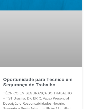
Oportunidade para Técnico em
Segurança do Trabalho
TÉCNICO EM SEGURANÇA DO TRABALHO
– TST Brasília, DF, BR (1 Vaga) Presencial
Descrição e Responsabilidades Horário:
Segunda a Sexta-feira, das 8h às 18h. Nível: