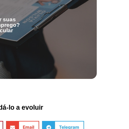
r suas
emprego?
cular
á-lo a evoluir
Email
Telegram