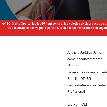
AVISO: O site Oportunidades DF tem como único objetivo divulgar vagas de
ou contratação das vagas. e por isso, toda a responsabilidade das va
Analista Jurídico Júnior
soma desenvolvimento
Híbrido
Salário + Assistência médi
Brasília, DF, BR
Segunda-feira a sexta-fei
Profissional
•
Efetivo – CLT