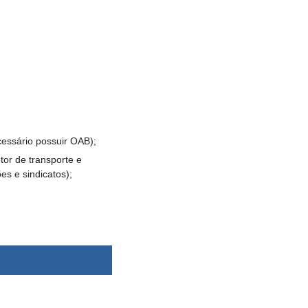
cessário possuir OAB);
tor de transporte e
es e sindicatos);
dsbygoogle ||