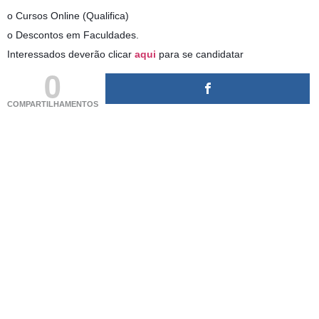
o Cursos Online (Qualifica)
o Descontos em Faculdades.
Interessados deverão clicar
aqui
para se candidatar
0
COMPARTILHAMENTOS
(adsbygoogle = window.adsbygoogle || []).push({});
(adsbygoogle = window.adsbygoogle || []).push({});