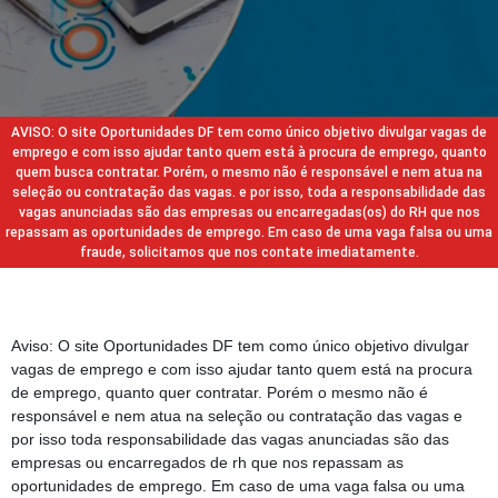
AVISO: O site Oportunidades DF tem como único objetivo divulgar vagas de
emprego e com isso ajudar tanto quem está à procura de emprego, quanto
quem busca contratar. Porém, o mesmo não é responsável e nem atua na
seleção ou contratação das vagas. e por isso, toda a responsabilidade das
vagas anunciadas são das empresas ou encarregadas(os) do RH que nos
repassam as oportunidades de emprego. Em caso de uma vaga falsa ou uma
fraude, solicitamos que nos contate imediatamente.
Aviso: O site Oportunidades DF tem como único objetivo divulgar
vagas de emprego e com isso ajudar tanto quem está na procura
de emprego, quanto quer contratar. Porém o mesmo não é
responsável e nem atua na seleção ou contratação das vagas e
por isso toda responsabilidade das vagas anunciadas são das
empresas ou encarregados de rh que nos repassam as
oportunidades de emprego. Em caso de uma vaga falsa ou uma