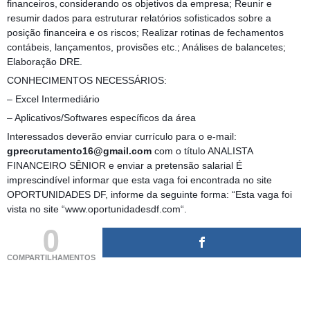
financeiros, considerando os objetivos da empresa; Reunir e
resumir dados para estruturar relatórios sofisticados sobre a
posição financeira e os riscos; Realizar rotinas de fechamentos
contábeis, lançamentos, provisões etc.; Análises de balancetes;
Elaboração DRE.
CONHECIMENTOS NECESSÁRIOS:
– Excel Intermediário
– Aplicativos/Softwares específicos da área
Interessados deverão enviar currículo para o e-mail:
gprecrutamento16@gmail.com
com o título ANALISTA
FINANCEIRO SÊNIOR e enviar a pretensão salarial É
imprescindível informar que esta vaga foi encontrada no site
OPORTUNIDADES DF, informe da seguinte forma: “Esta vaga foi
vista no site “www.oportunidadesdf.com“.
0
COMPARTILHAMENTOS
(adsbygoogle = window.adsbygoogle || []).push({});
(adsbygoogle = window.adsbygoogle || []).push({});