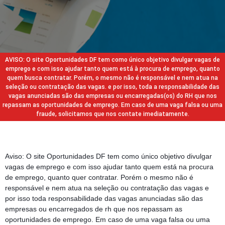
AVISO: O site Oportunidades DF tem como único objetivo divulgar vagas de
emprego e com isso ajudar tanto quem está à procura de emprego, quanto
quem busca contratar. Porém, o mesmo não é responsável e nem atua na
seleção ou contratação das vagas. e por isso, toda a responsabilidade das
vagas anunciadas são das empresas ou encarregadas(os) do RH que nos
repassam as oportunidades de emprego. Em caso de uma vaga falsa ou uma
fraude, solicitamos que nos contate imediatamente.
Aviso: O site Oportunidades DF tem como único objetivo divulgar
vagas de emprego e com isso ajudar tanto quem está na procura
de emprego, quanto quer contratar. Porém o mesmo não é
responsável e nem atua na seleção ou contratação das vagas e
por isso toda responsabilidade das vagas anunciadas são das
empresas ou encarregados de rh que nos repassam as
oportunidades de emprego. Em caso de uma vaga falsa ou uma