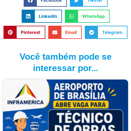
Facebook
Twitter
LinkedIn
WhatsApp
Pinterest
Email
Telegram
Você também pode se
interessar por...