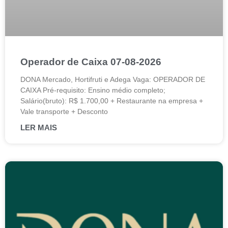
Operador de Caixa 07-08-2026
DONA Mercado, Hortifruti e Adega Vaga: OPERADOR DE
CAIXA Pré-requisito: Ensino médio completo;
Salário(bruto): R$ 1.700,00 + Restaurante na empresa +
Vale transporte + Desconto
LER MAIS