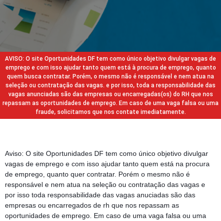
AVISO: O site Oportunidades DF tem como único objetivo divulgar vagas de
emprego e com isso ajudar tanto quem está à procura de emprego, quanto
quem busca contratar. Porém, o mesmo não é responsável e nem atua na
seleção ou contratação das vagas. e por isso, toda a responsabilidade das
vagas anunciadas são das empresas ou encarregadas(os) do RH que nos
repassam as oportunidades de emprego. Em caso de uma vaga falsa ou uma
fraude, solicitamos que nos contate imediatamente.
Aviso: O site Oportunidades DF tem como único objetivo divulgar
vagas de emprego e com isso ajudar tanto quem está na procura
de emprego, quanto quer contratar. Porém o mesmo não é
responsável e nem atua na seleção ou contratação das vagas e
por isso toda responsabilidade das vagas anuciadas são das
empresas ou encarregados de rh que nos repassam as
oportunidades de emprego. Em caso de uma vaga falsa ou uma