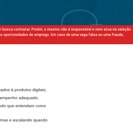
m busca contratar. Porém, o mesmo não é responsável e nem atua na seleção
as oportunidades de emprego. Em caso de uma vaga falsa ou uma fraude,
ados à produtos digitais;
desempenho adequado;
ntindo que entendam como
lemas e escalando quando