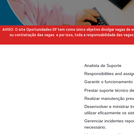
AVISO: O site Oportunidades DF tem como único objetivo divulgar vagas de
ou contratação das vagas. e por isso, toda a responsabilidade das va
Analista de Suporte
Responsibilities and assi
Garantir o funcionamento 
Prestar suporte técnico de
Realizar manutenção prev
Desenvolver e ministrar t
utilizar eficazmente os si
Gerenciar incidentes rep
necessário;