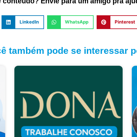
conteúdo? Envie para um amigo pra ajud
LinkedIn
WhatsApp
Pinterest
ê também pode se interessar po