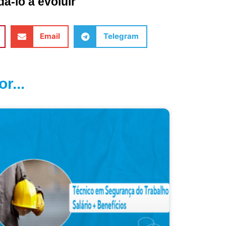
á-lo a evoluir
Email
Telegram
r...