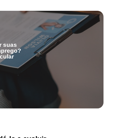
r suas
emprego?
cular