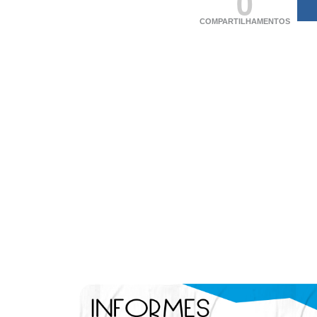
0
COMPARTILHAMENTOS
(adsbygoogle = windo
[]).push({});