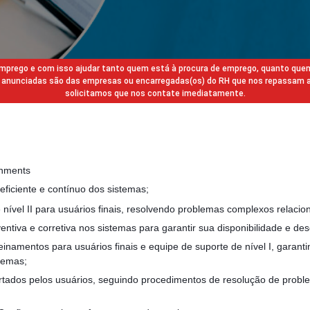
 emprego e com isso ajudar tanto quem está à procura de emprego, quanto que
gas anunciadas são das empresas ou encarregadas(os) do RH que nos repassam 
solicitamos que nos contate imediatamente.
gnments
eficiente e contínuo dos sistemas;
 nível II para usuários finais, resolvendo problemas complexos relacion
entiva e corretiva nos sistemas para garantir sua disponibilidade e 
reinamentos para usuários finais e equipe de suporte de nível I, gara
stemas;
ortados pelos usuários, seguindo procedimentos de resolução de prob