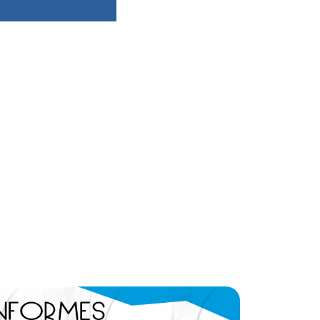
dsbygoogle ||