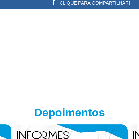
CLIQUE PARA COMPARTILHAR!
w.adsbygoogle || []).push({}); (adsbygoogle = window.a
Depoimentos