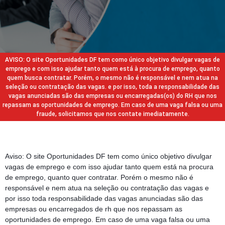
AVISO: O site Oportunidades DF tem como único objetivo divulgar vagas de
emprego e com isso ajudar tanto quem está à procura de emprego, quanto
quem busca contratar. Porém, o mesmo não é responsável e nem atua na
seleção ou contratação das vagas. e por isso, toda a responsabilidade das
vagas anunciadas são das empresas ou encarregadas(os) do RH que nos
repassam as oportunidades de emprego. Em caso de uma vaga falsa ou uma
fraude, solicitamos que nos contate imediatamente.
Aviso: O site Oportunidades DF tem como único objetivo divulgar
vagas de emprego e com isso ajudar tanto quem está na procura
de emprego, quanto quer contratar. Porém o mesmo não é
responsável e nem atua na seleção ou contratação das vagas e
por isso toda responsabilidade das vagas anunciadas são das
empresas ou encarregados de rh que nos repassam as
oportunidades de emprego. Em caso de uma vaga falsa ou uma