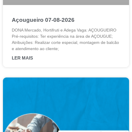
Açougueiro 07-08-2026
DONA Mercado, Hortifruti e Adega Vaga: AÇOUGUEIRO
Pré-requisitos: Ter experiência na área de AÇOUGUE;
Atribuições: Realizar corte especial, montagem de balcão
e atendimento ao cliente;
LER MAIS