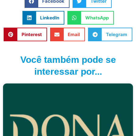
Facebook
Twitter
LinkedIn
WhatsApp
Pinterest
Email
Telegram
Você também pode se
interessar por...