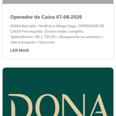
Operador de Caixa 07-08-2026
DONA Mercado, Hortifruti e Adega Vaga: OPERADOR DE
CAIXA Pré-requisito: Ensino médio completo;
Salário(bruto): R$ 1.700,00 + Restaurante na empresa +
Vale transporte + Desconto
LER MAIS