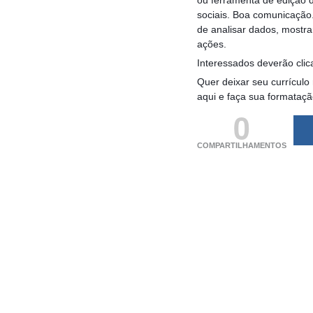
sociais. Boa comunicação.
de analisar dados, mostra
ações.
Interessados deverão clic
Quer deixar seu currículo
aqui e faça sua formataç
0
COMPARTILHAMENTOS
(adsbygoogle = windo
[]).push({});