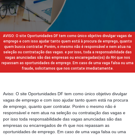
AVISO: O site Oportunidades DF tem como único objetivo divulgar vagas de
emprego e com isso ajudar tanto quem está à procura de emprego, quanto
quem busca contratar. Porém, o mesmo não é responsável e nem atua na
seleção ou contratação das vagas. e por isso, toda a responsabilidade das
vagas anunciadas são das empresas ou encarregadas(os) do RH que nos
repassam as oportunidades de emprego. Em caso de uma vaga falsa ou uma
fraude, solicitamos que nos contate imediatamente.
Aviso: O site Oportunidades DF tem como único objetivo divulgar
vagas de emprego e com isso ajudar tanto quem está na procura
de emprego, quanto quer contratar. Porém o mesmo não é
responsável e nem atua na seleção ou contratação das vagas e
por isso toda responsabilidade das vagas anunciadas são das
empresas ou encarregados de rh que nos repassam as
oportunidades de emprego. Em caso de uma vaga falsa ou uma