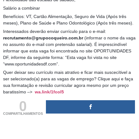
Salário a combinar
Benefícios: VT, Cartão Alimentação, Seguro de Vida (Após três
meses), Plano de Saúde e Plano Odontológico (Após três meses).
Interessados deverão enviar currículo para o e-mail:
recrutamento@grupocoqueiro.com.br
(informar o nome da vaga
no assunto do e-mail com pretensão salarial). É imprescindível
informar que esta vaga foi encontrada no site OPORTUNIDADES
DF, informe da seguinte forma: “Esta vaga foi vista no site
“www.oportunidadesdf.com“.
Quer deixar seu currículo mais atrativo e ficar mais suscecítivel a
ser selecionado(a) para as vagas de emprego? Clique aqui e faça
sua formatação e revisão curricular agora mesmo por um preço
baratissímo –>
wa.link/1fcol5
0
COMPARTILHAMENTOS
(adsbygoogle = window.adsbygoogle || []).push({});
(adsbygoogle = window.adsbygoogle || []).push({});