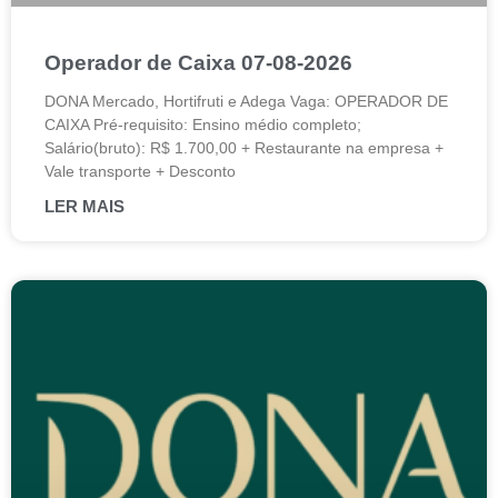
Operador de Caixa 07-08-2026
DONA Mercado, Hortifruti e Adega Vaga: OPERADOR DE
CAIXA Pré-requisito: Ensino médio completo;
Salário(bruto): R$ 1.700,00 + Restaurante na empresa +
Vale transporte + Desconto
LER MAIS