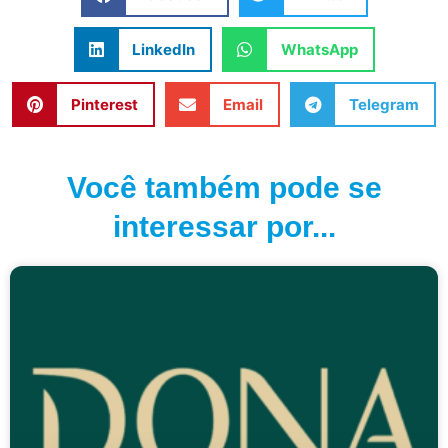
LinkedIn
WhatsApp
Pinterest
Email
Telegram
Você também pode se
interessar por...