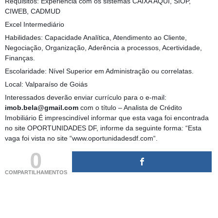
Requisitos: Experiência com os sistemas CAIXA AQUI, SIOP,
CIWEB, CADMUD
Excel Intermediário
Habilidades: Capacidade Analítica, Atendimento ao Cliente,
Negociação, Organização, Aderência a processos, Acertividade,
Finanças.
Escolaridade: Nível Superior em Administração ou correlatas.
Local: Valparaíso de Goiás
Interessados deverão enviar currículo para o e-mail:
imob.bela@gmail.com
com o título – Analista de Crédito
Imobiliário É imprescindível informar que esta vaga foi encontrada
no site OPORTUNIDADES DF, informe da seguinte forma: “Esta
vaga foi vista no site “www.oportunidadesdf.com“.
0
COMPARTILHAMENTOS
(adsbygoogle = window.adsbygoogle || []).push({});
(adsbygoogle = window.adsbygoogle || []).push({});