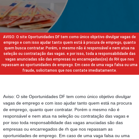
AVISO: O site Oportunidades DF tem como único objetivo divulgar vagas de
emprego e com isso ajudar tanto quem está à procura de emprego, quanto
quem busca contratar. Porém, o mesmo não é responsável e nem atua na
seleção ou contratação das vagas. e por isso, toda a responsabilidade das
vagas anunciadas são das empresas ou encarregadas(os) do RH que nos
repassam as oportunidades de emprego. Em caso de uma vaga falsa ou uma
fraude, solicitamos que nos contate imediatamente.
Aviso: O site Oportunidades DF tem como único objetivo divulgar
vagas de emprego e com isso ajudar tanto quem está na procura
de emprego, quanto quer contratar. Porém o mesmo não é
responsável e nem atua na seleção ou contratação das vagas e
por isso toda responsabilidade das vagas anuciadas são das
empresas ou encarregados de rh que nos repassam as
oportunidades de emprego. Em caso de uma vaga falsa ou uma