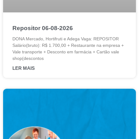
Repositor 06-08-2026
DONA Mercado, Hortifruti e Adega Vaga: REPOSITOR
Salário(bruto): R$ 1.700,00 + Restaurante na empresa +
Vale transporte + Desconto em farmácia + Cartão vale
shop(descontos
LER MAIS