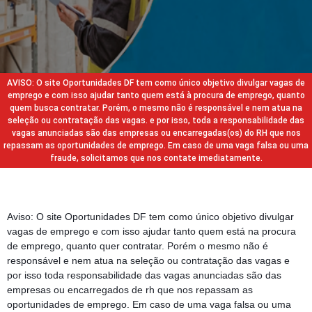
AVISO: O site Oportunidades DF tem como único objetivo divulgar vagas de
emprego e com isso ajudar tanto quem está à procura de emprego, quanto
quem busca contratar. Porém, o mesmo não é responsável e nem atua na
seleção ou contratação das vagas. e por isso, toda a responsabilidade das
vagas anunciadas são das empresas ou encarregadas(os) do RH que nos
repassam as oportunidades de emprego. Em caso de uma vaga falsa ou uma
fraude, solicitamos que nos contate imediatamente.
Aviso: O site Oportunidades DF tem como único objetivo divulgar
vagas de emprego e com isso ajudar tanto quem está na procura
de emprego, quanto quer contratar. Porém o mesmo não é
responsável e nem atua na seleção ou contratação das vagas e
por isso toda responsabilidade das vagas anunciadas são das
empresas ou encarregados de rh que nos repassam as
oportunidades de emprego. Em caso de uma vaga falsa ou uma