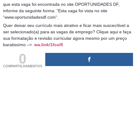
que esta vaga foi encontrada no site OPORTUNIDADES DF,
informe da seguinte forma: “Esta vaga foi vista no site
“www.oportunidadesdf.com“.
Quer deixar seu currículo mais atrativo e ficar mais suscecítivel a
ser selecionado(a) para as vagas de emprego? Clique aqui e faça
sua formatação e revisão curricular agora mesmo por um preço
baratissímo –>
wa.link/1fcol5
0
COMPARTILHAMENTOS
(adsbygoogle = window.adsbygoogle || []).push({});
(adsbygoogle = window.adsbygoogle || []).push({});