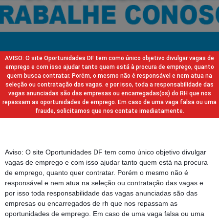
AVISO: O site Oportunidades DF tem como único objetivo divulgar vagas de
emprego e com isso ajudar tanto quem está à procura de emprego, quanto
quem busca contratar. Porém, o mesmo não é responsável e nem atua na
seleção ou contratação das vagas. e por isso, toda a responsabilidade das
vagas anunciadas são das empresas ou encarregadas(os) do RH que nos
repassam as oportunidades de emprego. Em caso de uma vaga falsa ou uma
fraude, solicitamos que nos contate imediatamente.
Aviso: O site Oportunidades DF tem como único objetivo divulgar
vagas de emprego e com isso ajudar tanto quem está na procura
de emprego, quanto quer contratar. Porém o mesmo não é
responsável e nem atua na seleção ou contratação das vagas e
por isso toda responsabilidade das vagas anunciadas são das
empresas ou encarregados de rh que nos repassam as
oportunidades de emprego. Em caso de uma vaga falsa ou uma