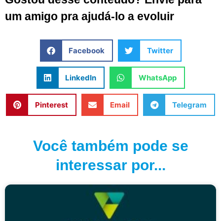
um amigo pra ajudá-lo a evoluir
Facebook
Twitter
LinkedIn
WhatsApp
Pinterest
Email
Telegram
Você também pode se
interessar por...