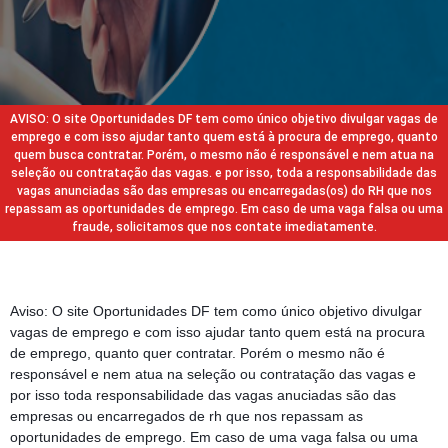
AVISO: O site Oportunidades DF tem como único objetivo divulgar vagas de
emprego e com isso ajudar tanto quem está à procura de emprego, quanto
quem busca contratar. Porém, o mesmo não é responsável e nem atua na
seleção ou contratação das vagas. e por isso, toda a responsabilidade das
vagas anunciadas são das empresas ou encarregadas(os) do RH que nos
repassam as oportunidades de emprego. Em caso de uma vaga falsa ou uma
fraude, solicitamos que nos contate imediatamente.
Aviso: O site Oportunidades DF tem como único objetivo divulgar
vagas de emprego e com isso ajudar tanto quem está na procura
de emprego, quanto quer contratar. Porém o mesmo não é
responsável e nem atua na seleção ou contratação das vagas e
por isso toda responsabilidade das vagas anuciadas são das
empresas ou encarregados de rh que nos repassam as
oportunidades de emprego. Em caso de uma vaga falsa ou uma