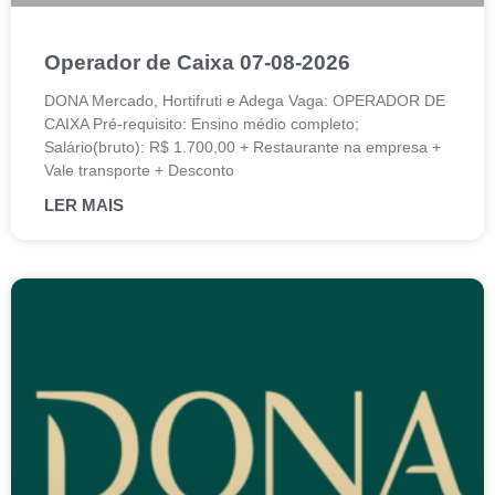
Operador de Caixa 07-08-2026
DONA Mercado, Hortifruti e Adega Vaga: OPERADOR DE
CAIXA Pré-requisito: Ensino médio completo;
Salário(bruto): R$ 1.700,00 + Restaurante na empresa +
Vale transporte + Desconto
LER MAIS