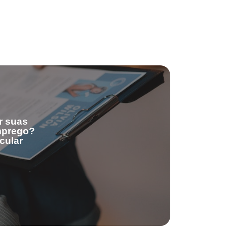
r suas
emprego?
cular