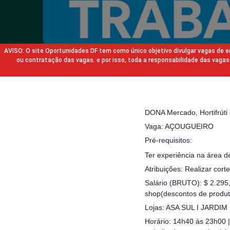
AVISO: O site Oportunidades DF tem como único objetivo divulgar vagas de
ou contratação das vagas. e por isso, toda a responsabilidade das va
DONA Mercado, Hortifrúti
Vaga: AÇOUGUEIRO
Pré-requisitos:
Ter experiência na área
Atribuições: Realizar cor
Salário (BRUTO): $ 2.295
shop(descontos de produt
Lojas: ASA SUL I JARDI
Horário: 14h40 às 23h00 