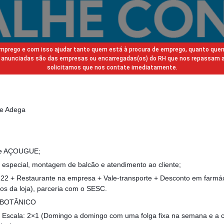
 emprego e com isso ajudar tanto quem está à procura de emprego, quanto que
gas anunciadas são das empresas ou encarregadas(os) do RH que nos repassam 
solicitamos que nos contate imediatamente.
 e Adega
 de AÇOUGUE;
te especial, montagem de balcão e atendimento ao cliente;
,22 + Restaurante na empresa + Vale-transporte + Desconto em farmác
os da loja), parceria com o SESC.
M BOTÂNICO
| Escala: 2×1 (Domingo a domingo com uma folga fixa na semana e a 