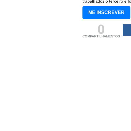
trabalhados o terceiro é fo
ME INSCREVER
0
COMPARTILHAMENTOS
(adsbygoogle = windo
[]).push({});