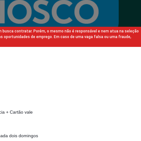
m busca contratar. Porém, o mesmo não é responsável e nem atua na seleção
as oportunidades de emprego. Em caso de uma vaga falsa ou uma fraude,
ia + Cartão vale
cada dois domingos