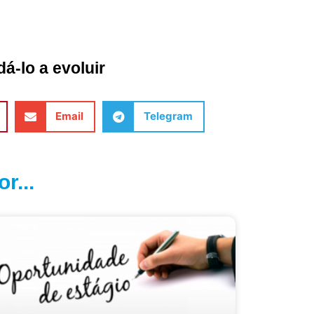
á-lo a evoluir
Email
Telegram
r...