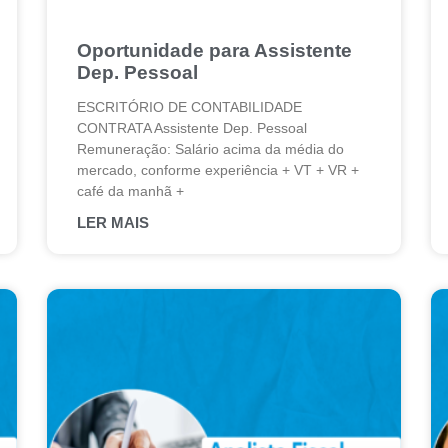
Oportunidade para Assistente
Dep. Pessoal
ESCRITÓRIO DE CONTABILIDADE
CONTRATA Assistente Dep. Pessoal
Remuneração: Salário acima da média do
mercado, conforme experiência + VT + VR +
café da manhã +
LER MAIS