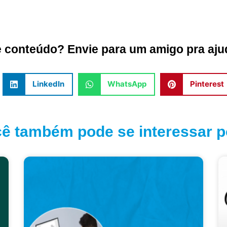
conteúdo? Envie para um amigo pra ajud
LinkedIn
WhatsApp
Pinterest
ê também pode se interessar po