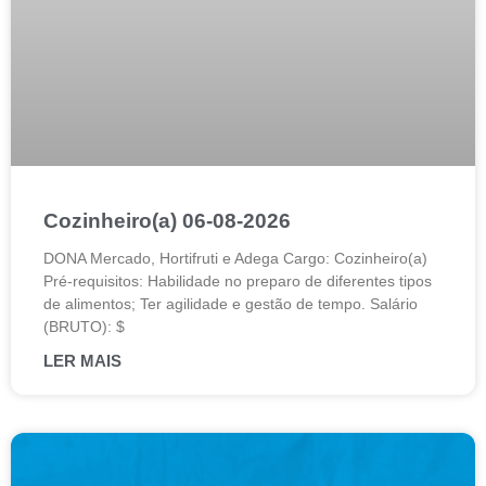
Cozinheiro(a) 06-08-2026
DONA Mercado, Hortifruti e Adega Cargo: Cozinheiro(a)
Pré-requisitos: Habilidade no preparo de diferentes tipos
de alimentos; Ter agilidade e gestão de tempo. Salário
(BRUTO): $
LER MAIS