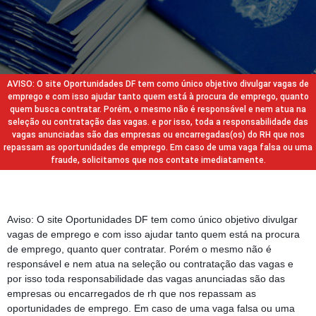
AVISO: O site Oportunidades DF tem como único objetivo divulgar vagas de
emprego e com isso ajudar tanto quem está à procura de emprego, quanto
quem busca contratar. Porém, o mesmo não é responsável e nem atua na
seleção ou contratação das vagas. e por isso, toda a responsabilidade das
vagas anunciadas são das empresas ou encarregadas(os) do RH que nos
repassam as oportunidades de emprego. Em caso de uma vaga falsa ou uma
fraude, solicitamos que nos contate imediatamente.
Aviso: O site Oportunidades DF tem como único objetivo divulgar
vagas de emprego e com isso ajudar tanto quem está na procura
de emprego, quanto quer contratar. Porém o mesmo não é
responsável e nem atua na seleção ou contratação das vagas e
por isso toda responsabilidade das vagas anunciadas são das
empresas ou encarregados de rh que nos repassam as
oportunidades de emprego. Em caso de uma vaga falsa ou uma