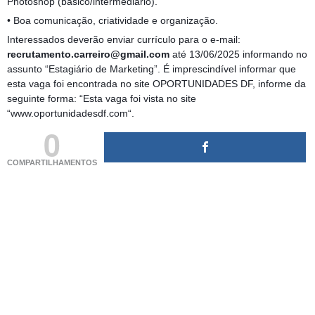
Photoshop (básico/intermediário).
• Boa comunicação, criatividade e organização.
Interessados deverão enviar currículo para o e-mail:
recrutamento.carreiro@gmail.com
até 13/06/2025 informando no
assunto “Estagiário de Marketing”. É imprescindível informar que
esta vaga foi encontrada no site OPORTUNIDADES DF, informe da
seguinte forma: “Esta vaga foi vista no site
“www.oportunidadesdf.com“.
0
COMPARTILHAMENTOS
(adsbygoogle = window.adsbygoogle || []).push({});
(adsbygoogle = window.adsbygoogle || []).push({});