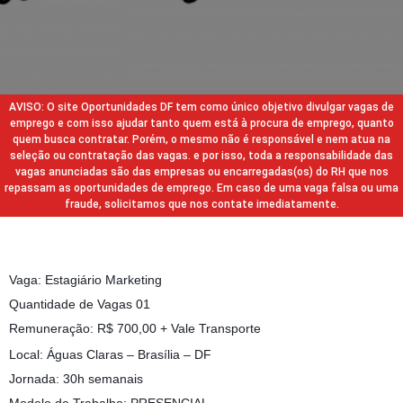
AVISO: O site Oportunidades DF tem como único objetivo divulgar vagas de
emprego e com isso ajudar tanto quem está à procura de emprego, quanto
quem busca contratar. Porém, o mesmo não é responsável e nem atua na
seleção ou contratação das vagas. e por isso, toda a responsabilidade das
vagas anunciadas são das empresas ou encarregadas(os) do RH que nos
repassam as oportunidades de emprego. Em caso de uma vaga falsa ou uma
fraude, solicitamos que nos contate imediatamente.
Vaga: Estagiário Marketing
Quantidade de Vagas 01
Remuneração: R$ 700,00 + Vale Transporte
Local: Águas Claras – Brasília – DF
Jornada: 30h semanais