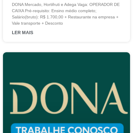
DONA Mercado, Hortifruti e Adega Vaga: OPERADOR DE
CAIXA Pré-requisito: Ensino médio completo;
Salário(bruto): R$ 1.700,00 + Restaurante na empresa +
Vale transporte + Desconto
LER MAIS