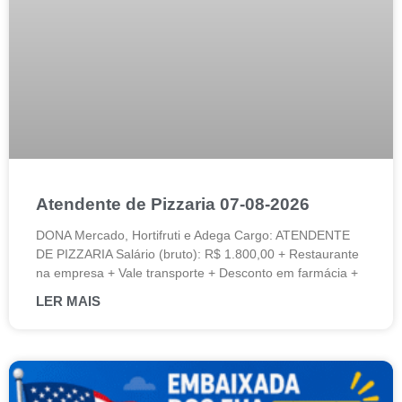
Atendente de Pizzaria 07-08-2026
DONA Mercado, Hortifruti e Adega Cargo: ATENDENTE
DE PIZZARIA Salário (bruto): R$ 1.800,00 + Restaurante
na empresa + Vale transporte + Desconto em farmácia +
LER MAIS