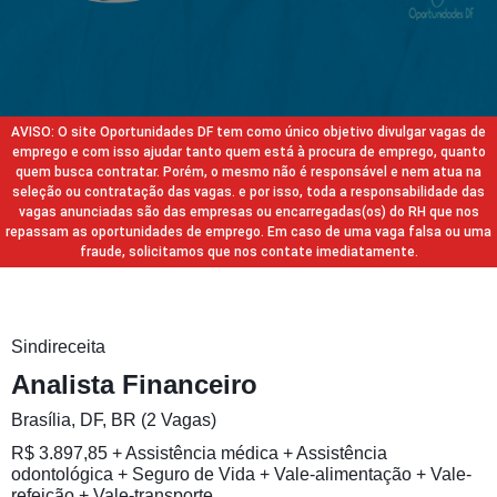
AVISO: O site Oportunidades DF tem como único objetivo divulgar vagas de
emprego e com isso ajudar tanto quem está à procura de emprego, quanto
quem busca contratar. Porém, o mesmo não é responsável e nem atua na
seleção ou contratação das vagas. e por isso, toda a responsabilidade das
vagas anunciadas são das empresas ou encarregadas(os) do RH que nos
repassam as oportunidades de emprego. Em caso de uma vaga falsa ou uma
fraude, solicitamos que nos contate imediatamente.
Sindireceita
Analista Financeiro
Brasília, DF, BR (2 Vagas)
R$ 3.897,85 + Assistência médica + Assistência
odontológica + Seguro de Vida + Vale-alimentação + Vale-
refeição + Vale-transporte