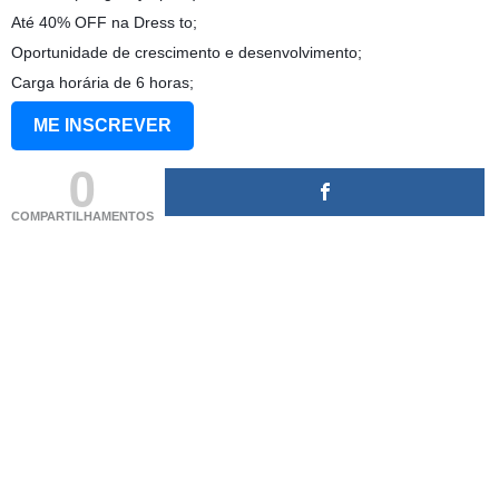
Até 40% OFF na Dress to;
Oportunidade de crescimento e desenvolvimento;
Carga horária de 6 horas;
ME INSCREVER
0
COMPARTILHAMENTOS
(adsbygoogle = window.adsbygoogle || []).push({});
(adsbygoogle = window.adsbygoogle || []).push({});