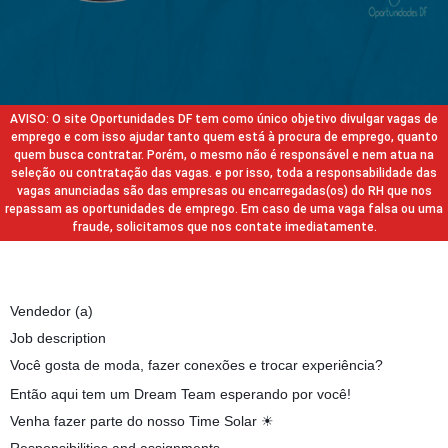
AVISO: O site Oportunidades DF tem como único objetivo divulgar vagas de
emprego e com isso ajudar tanto quem está à procura de emprego, quanto
quem busca contratar. Porém, o mesmo não é responsável e nem atua na
seleção ou contratação das vagas. e por isso, toda a responsabilidade das
vagas anunciadas são das empresas ou encarregadas(os) do RH que nos
repassam as oportunidades de emprego. Em caso de uma vaga falsa ou uma
fraude, solicitamos que nos contate imediatamente.
Vendedor (a)
Job description
Você gosta de moda, fazer conexões e trocar experiência?
Então aqui tem um Dream Team esperando por você!
Venha fazer parte do nosso Time Solar ☀