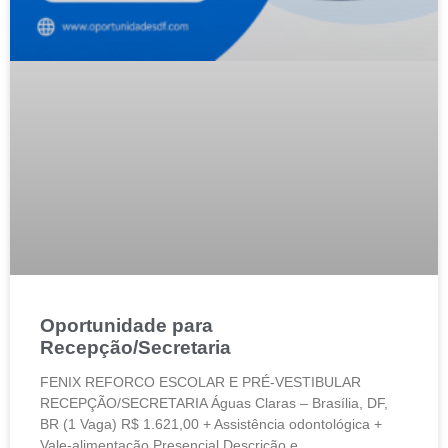
Oportunidade para
Recepção/Secretaria
FENIX REFORCO ESCOLAR E PRÉ-VESTIBULAR
RECEPÇÃO/SECRETARIA Águas Claras – Brasília, DF,
BR (1 Vaga) R$ 1.621,00 + Assistência odontológica +
Vale-alimentação Presencial Descrição e