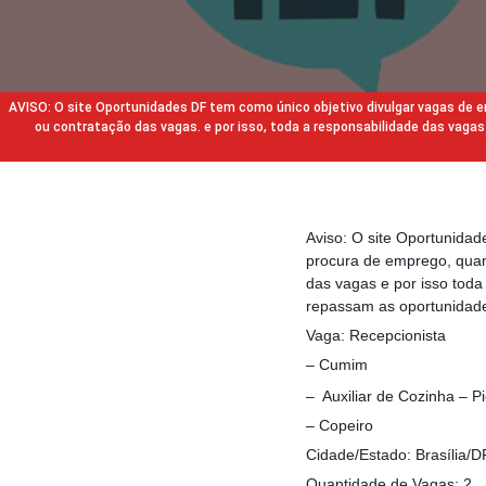
AVISO: O site Oportunidades DF tem como único objetivo divulgar vagas de
ou contratação das vagas. e por isso, toda a responsabilidade das va
Aviso: O site Oportunida
procura de emprego, quan
das vagas e por isso tod
repassam as oportunidade
Vaga: Recepcionista
– Cumim
– Auxiliar de Cozinha – Pi
– Copeiro
Cidade/Estado: Brasília/D
Quantidade de Vagas: 2