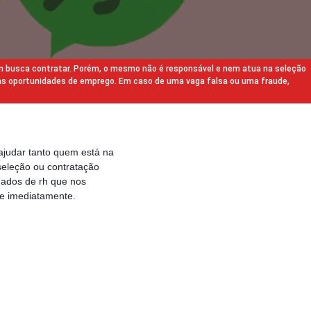
m busca contratar. Porém, o mesmo não é responsável e nem atua na seleção
as oportunidades de emprego. Em caso de uma vaga falsa ou uma fraude,
ajudar tanto quem está na
eleção ou contratação
gados de rh que nos
e imediatamente.