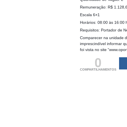
Remuneração: R$ 1.128,60 
Escala 6×1
Horários: 08:00 às 16:00 
Requisitos: Portador de N
Comparecer na unidade do 
imprescindível informar 
foi vista no site “www.opo
0
COMPARTILHAMENTOS
(adsbygoogle = windo
[]).push({});