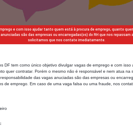
 emprego e com isso ajudar tanto quem está à procura de emprego, quanto que
gas anunciadas são das empresas ou encarregadas(os) do RH que nos repassam 
solicitamos que nos contate imediatamente.
des DF tem como único objetivo divulgar vagas de emprego e com isso 
to quer contratar. Porém o mesmo não é responsável e nem atua na s
a responsabilidade das vagas anuciadas são das empresas ou encarre
s de emprego. Em caso de uma vaga falsa ou uma fraude, nos contat
eiro
F