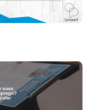
r suas
emprego?
cular