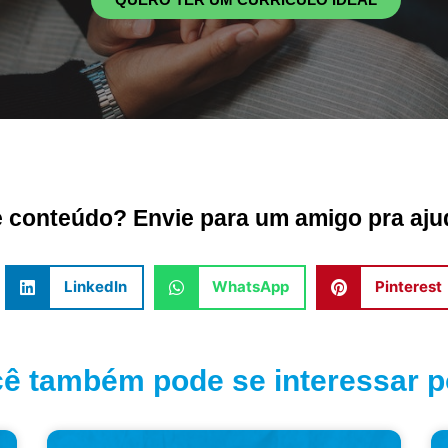
conteúdo? Envie para um amigo pra ajud
LinkedIn
WhatsApp
Pinterest
ê também pode se interessar po