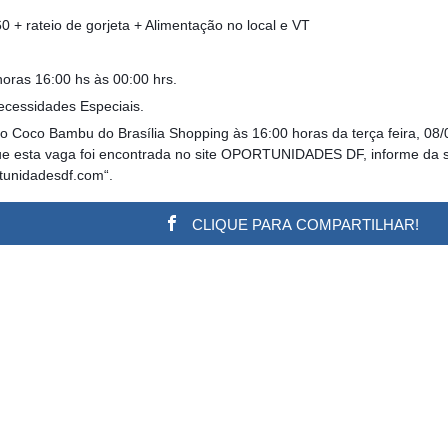
+ rateio de gorjeta + Alimentação no local e VT
horas 16:00 hs às 00:00 hrs.
ecessidades Especiais.
Coco Bambu do Brasília Shopping às 16:00 horas da terça feira, 08/0
que esta vaga foi encontrada no site OPORTUNIDADES DF, informe da s
rtunidadesdf.com“.
CLIQUE PARA COMPARTILHAR!
w.adsbygoogle || []).push({}); (adsbygoogle = window.a