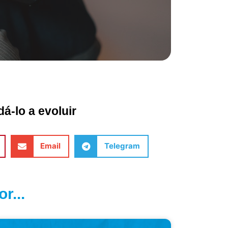
á-lo a evoluir
Email
Telegram
r...