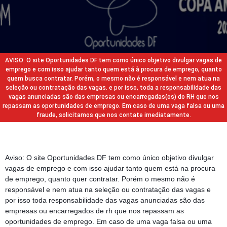
AVISO: O site Oportunidades DF tem como único objetivo divulgar vagas de
emprego e com isso ajudar tanto quem está à procura de emprego, quanto
quem busca contratar. Porém, o mesmo não é responsável e nem atua na
seleção ou contratação das vagas. e por isso, toda a responsabilidade das
vagas anunciadas são das empresas ou encarregadas(os) do RH que nos
repassam as oportunidades de emprego. Em caso de uma vaga falsa ou uma
fraude, solicitamos que nos contate imediatamente.
Aviso: O site Oportunidades DF tem como único objetivo divulgar
vagas de emprego e com isso ajudar tanto quem está na procura
de emprego, quanto quer contratar. Porém o mesmo não é
responsável e nem atua na seleção ou contratação das vagas e
por isso toda responsabilidade das vagas anunciadas são das
empresas ou encarregados de rh que nos repassam as
oportunidades de emprego. Em caso de uma vaga falsa ou uma