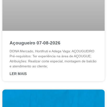
Açougueiro 07-08-2026
DONA Mercado, Hortifruti e Adega Vaga: AÇOUGUEIRO
Pré-requisitos: Ter experiência na área de AÇOUGUE;
Atribuições: Realizar corte especial, montagem de balcão
e atendimento ao cliente;
LER MAIS