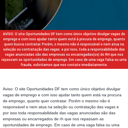
AVISO: O site Oportunidades DF tem como único objetivo divulgar vagas de
emprego e com isso ajudar tanto quem está à procura de emprego, quanto
quem busca contratar. Porém, o mesmo não é responsável e nem atua na
seleção ou contratação das vagas. e por isso, toda a responsabilidade das
vagas anunciadas são das empresas ou encarregadas(os) do RH que nos
repassam as oportunidades de emprego. Em caso de uma vaga falsa ou uma
fraude, solicitamos que nos contate imediatamente.
Aviso: O site Oportunidades DF tem como único objetivo divulgar
vagas de emprego e com isso ajudar tanto quem está na procura
de emprego, quanto quer contratar. Porém o mesmo não é
responsável e nem atua na seleção ou contratação das vagas e
por isso toda responsabilidade das vagas anunciadas são das
empresas ou encarregados de rh que nos repassam as
oportunidades de emprego. Em caso de uma vaga falsa ou uma